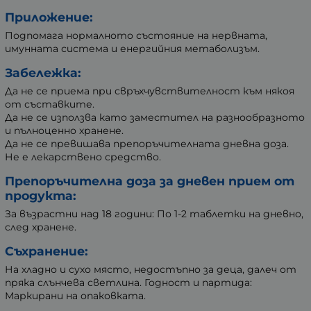
Приложение:
Подпомага нормалното състояние на нервната,
имунната система и енергийния метаболизъм.
Забележка:
Да не се приема при свръхчувствителност към някоя
от съставките.
Да не се използва като заместител на разнообразното
и пълноценно хранене.
Да не се превишава препоръчителната дневна доза.
Не е лекарствено средство.
Препоръчителна доза за дневен прием от
продукта:
За възрастни над 18 години: По 1-2 таблетки на дневно,
след хранене.
Съхранение:
На хладно и сухо място, недостъпно за деца, далеч от
пряка слънчева светлина. Годност и партида:
Маркирани на опаковката.