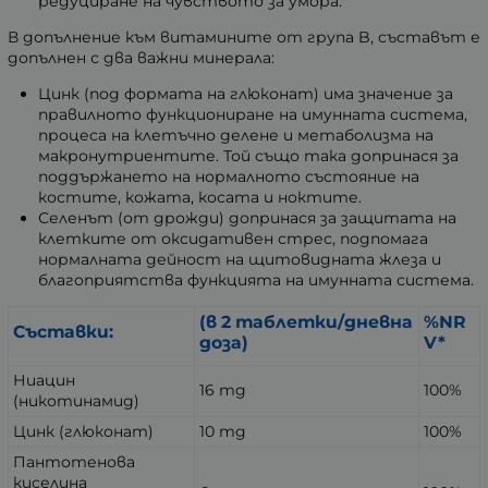
редуциране на чувството за умора.
В допълнение към витамините от група B, съставът е
допълнен с два важни минерала:
Цинк (под формата на глюконат) има значение за
правилното функциониране на имунната система,
процеса на клетъчно делене и метаболизма на
макронутриентите. Той също така допринася за
поддържането на нормалното състояние на
костите, кожата, косата и ноктите.
Селенът (от дрожди) допринася за защитата на
клетките от оксидативен стрес, подпомага
нормалната дейност на щитовидната жлеза и
благоприятства функцията на имунната система.
(в 2 таблетки/дневна
%NR
Съставки:
доза)
V*
Ниацин
16 mg
100%
(никотинамид)
Цинк (глюконат)
10 mg
100%
Пантотенова
киселина