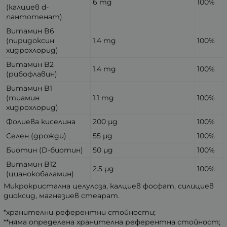
6 mg
100%
(калциев d-
пантотенат)
Витамин B6
(пиридоксин
1.4 mg
100%
хидрохлорид)
Витамин B2
1.4 mg
100%
(рибофлавин)
Витамин B1
(тиамин
1.1 mg
100%
хидрохлорид)
Фолиева киселина
200 µg
100%
Селен (дрожди)
55 µg
100%
Биотин (D-биотин)
50 µg
100%
Витамин B12
2.5 µg
100%
(цианокобаламин)
Микрокристална целулоза, калциев фосфат, силициев
диоксид, магнезиев стеарат.
*хранителни референтни стойности;
**няма определена хранителна референтна стойност;