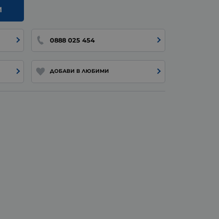
И
0888 025 454
ДОБАВИ В ЛЮБИМИ