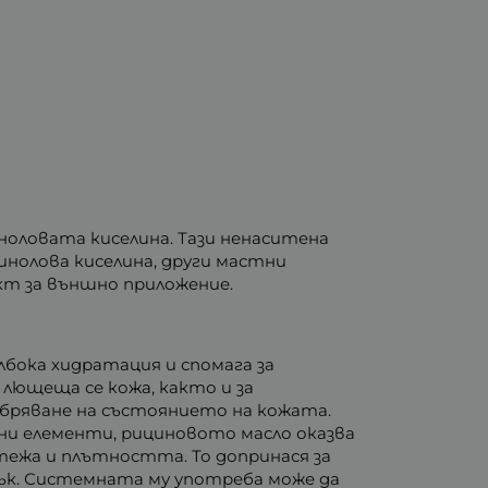
ноловата киселина. Тази ненаситена
нолова киселина, други мастни
кт за външно приложение.
лбока хидратация и спомага за
 лющеща се кожа, както и за
обряване на състоянието на кожата.
ни елементи, рициновото масло оказва
тежа и плътността. То допринася за
сък. Системната му употреба може да