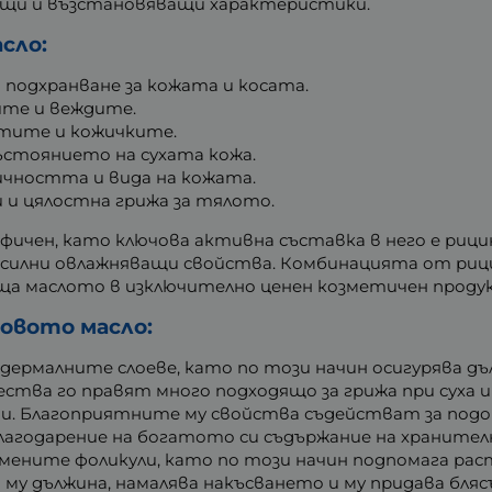
ащи и възстановяващи характеристики.
сло:
 подхранване за кожата и косата.
ите и веждите.
ктите и кожичките.
ъстоянието на сухата кожа.
ичността и вида на кожата.
 и цялостна грижа за тялото.
ичен, като ключова активна съставка в него е рици
 силни овлажняващи свойства. Комбинацията от рици
ъща маслото в изключително ценен козметичен проду
овото масло:
дермалните слоеве, като по този начин осигурява дъ
ества го правят много подходящо за грижа при суха и
ии. Благоприятните му свойства съдействат за под
Благодарение на богатото си съдържание на хранител
мените фоликули, като по този начин подпомага рас
 му дължина, намалява накъсването и му придава бля