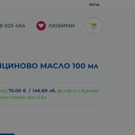
ВХОД
ЛЮБИМИ
8 025 454
ЦИНОВО МАСЛО 100 мл
над
75.00
€
/
146.69
лв.
до офис с куриер
о тегло (кг.) 5 кг.