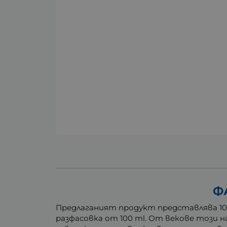
Ф
Предлаганият продукт представлява 10
разфасовка от 100 ml. От векове този 