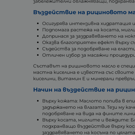
забележителни овлажняващи, подхранв
Въздействие на рициновото ма
Осигурява интензивна хидратация и
Подпомага растежа на косата, мигл
Допринася за заздравяването на но
Оказва благоприятен ефект върху с
Съдейства за подобряване на еласт
Отличен избор за масажни процедури
Съставът на рициновото масло е специф
мастна киселина е известна със своите
киселини, Витамин E и минерали превр
Начин на въздействие на рицин
Върху кожата: Маслото попива в епи
задържането на влагата. Тези му кач
подобряване на вида на фините лин
Върху косата, миглите и веждите: 
подхранващо въздействие върху кос
заздравяването на косъма по цялата