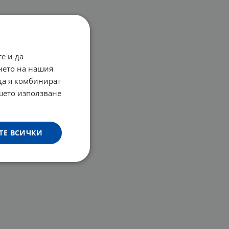
е и да
нето на нашия
 да я комбинират
ашето използване
ТЕ ВСИЧКИ