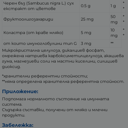
Черен бъз (Sambucus nigra L.) сух
*
0.5 g
1 g
екстракт от цветове
*
50
*
Фруктоолигозахариди
25 mg
mg
*
10
*
Коластра (от краве мляко)
5 mg
mg
*
от които имуноглобулини тип G
3 mg
**
Микрокристална целулоза, дикалциев фосфат,
омрежена натриева карбоксиметилцелулоза, акациева
гума, магнезиеви соли на мастни киселини, силициев
диоксид.
*хранителни референтни стойности;
**няма определена хранителна референтна стойност.
Приложение:
Подпомага нормалното състояние на имунната
система.
Съдържа съставки, получени от мляко и млечни
продукти.
Забележка: