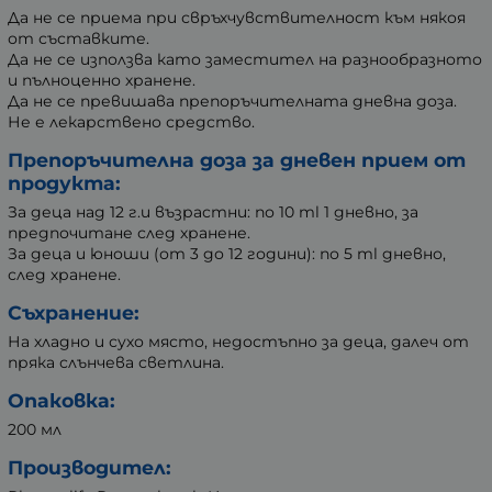
Да не се приема при свръхчувствителност към някоя
от съставките.
Да не се използва като заместител на разнообразното
и пълноценно хранене.
Да не се превишава препоръчителната дневна доза.
Не е лекарствено средство.
Препоръчителна доза за дневен прием от
продукта:
За деца над 12 г.и възрастни: по 10 ml 1 дневно, за
предпочитане след хранене.
За деца и юноши (от 3 до 12 години): по 5 ml дневно,
след хранене.
Съхранение:
На хладно и сухо място, недостъпно за деца, далеч от
пряка слънчева светлина.
Опаковка:
200 мл
Производител: