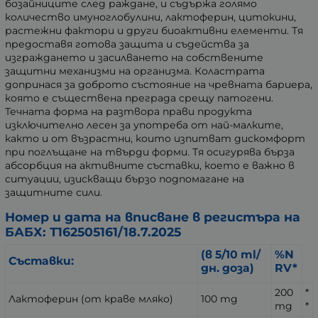
бозайниците след раждане, и съдържа голямо
количество имуноглобулини, лактоферин, цитокини,
растежни фактори и други биоактивни елементи. Тя
предоставя готова защита и съдейства за
изграждането и засилването на собствените
защитни механизми на организма. Коластрата
допринася за доброто състояние на чревната бариера,
която е съществена преграда срещу патогени.
Течната форма на разтвора прави продукта
изключително лесен за употреба от най-малките,
както и от възрастни, които изпитват дискомфорт
при поглъщане на твърди форми. Тя осигурява бърза
абсорбция на активните съставки, което е важно в
ситуации, изискващи бързо подпомагане на
защитните сили.
Номер и дата на вписване в регистъра на
БАБХ: Т162505161/18.7.2025
(в 5/10 ml/
%N
Съставки:
дн. доза)
RV*
200
*
Лактоферин (от краве мляко)
100 mg
mg
*