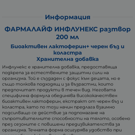
Информация
ФАРМАЛАЙФ ИНФЛУНЕКС разтвор
200 мл
Биоактивен лактоферин+ черен бъз и
коластра
Хранителна добавка
Инфлунекс е хранителна добавка, предоставяща
подкрепа за естествените защитни сили на
организма. Той е създаден с фокус към децата, но е
също толкова подходящ и за възрастни, които
предпочитат продукти в течен вид. Неговата
специфична формула обединява висококачествен
биоактивен лактоферин, екстракт от черен бъз и
коластра, като по този начин предлага взаимно
подсилващо се действие за подпомагане на
съпротивителните способности на тялото, особено
през сезоните с повишени предизвикателства за
организма. Течната форма осигурява удобство при