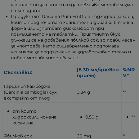
усещането за ситост и да повлиява метаболизма
на липидите.
Продуктът Garcinia Pura Frutto е подходящ за хора,
които предпочитат хранителни добавки в течна
форма или изпитват дискомфорт при
поглъщането на таблетки. Приятният вкус,
дължащ се на добавения ябълков сок, го прави лесен
за употреба, като същевременно подпомага
усилията за поддържане на здравословно тегло и
добър метаболитен баланс.
(в 30 мл/дневен
%NR
Съставки:
прием)
V*
Гарциния камбоджа
(Garcinia cambogia) сух
0.84 g
**
екстракт от плод
от които
хидроксилимонена
0.50 g
**
киселина
Ябълков сок
60 mg
**