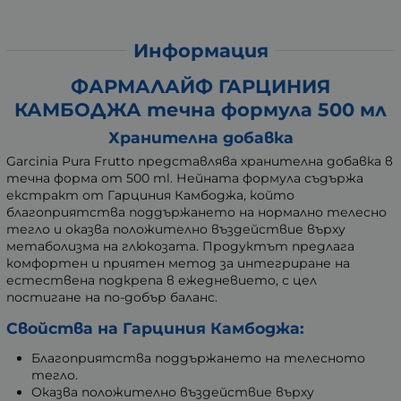
Информация
ФАРМАЛАЙФ ГАРЦИНИЯ
КАМБОДЖА течна формула 500 мл
Хранителна добавка
Garcinia Pura Frutto представлява хранителна добавка в
течна форма от 500 ml. Нейната формула съдържа
екстракт от Гарциния Камбоджа, който
благоприятства поддържането на нормално телесно
тегло и оказва положително въздействие върху
метаболизма на глюкозата. Продуктът предлага
комфортен и приятен метод за интегриране на
естествена подкрепа в ежедневието, с цел
постигане на по-добър баланс.
Свойства на Гарциния Камбоджа:
Благоприятства поддържането на телесното
тегло.
Оказва положително въздействие върху