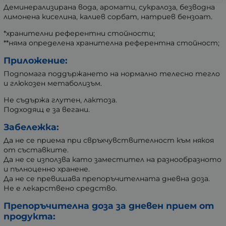
Деминерализирана вода, аромати, сукралоза, безводна
лимонена киселина, калиев сорбат, натриев бензоат.
*хранителни референтни стойности;
**няма определена хранителна референтна стойност;
Приложение:
Подпомага поддържането на нормално телесно тегло
и глюкозен метаболизъм.
Не съдържа глутен, лактоза.
Подходящ е за вегани.
Забележка:
Да не се приема при свръхчувствителност към някоя
от съставките.
Да не се използва като заместител на разнообразното
и пълноценно хранене.
Да не се превишава препоръчителната дневна доза.
Не е лекарствено средство.
Препоръчителна доза за дневен прием от
продукта: