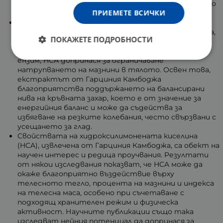
хранителните навици, включително на желанието
ПРИЕМЕТЕ ВСИЧКИ
за консумация на въглехидрати и сладки храни.
Едно от основните действия на HCA е свързано с
нейното въздействие върху ензима цитрат лиаза,
ПОКАЖЕТЕ ПОДРОБНОСТИ
който участва в процеса на преобразуване на
въглехидратите в мазнини. Повлиявайки на този
ензим, HCA допринася за ограничаване
натрупването на мазнини в тялото. Освен това,
екстрактът от Гарциния Камбоджа
благоприятства поддържането на балансирани
нива на кръвната захар, което е от значение за
енергийния баланс и може да съдейства за
избягване на резките колебания, често свързвани с
усещането за глад.
Свойствата на хидроксилимонената киселина
(HCA), извлечена от Гарциния Камбоджа, са обект на
научен интерес и редица проучвания. Резултати
от някои изследвания показват, че HCA може да
окаже благоприятно въздействие върху
телесното тегло, процента на мазнини и индекса
на телесна маса, особено при съчетаване с
подходящ хранителен режим и физическа
активност. Научните публикации също така
изследват нейния потенциал да допринася за