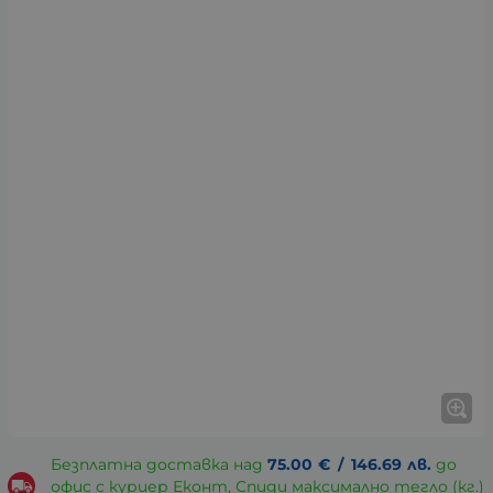
Безплатна доставка над
75.00
€
/
146.69
лв.
до
офис с куриер Еконт, Спиди максимално тегло (кг.)