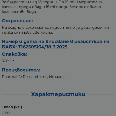
За възрастни над 18 години: По 15 ml (1 мерителна
капачка) преди обяд и 15 ml преди вечеря с обилно
количество вода.
Съхранение:
На хладно и сухо място, недостъпно за деца, далеч от
пряка слънчева светлина.
Номер и дата на вписване в регистъра на
БАБХ: Т162505164/18.7.2025
Опаковка:
500 мл
Производител:
Pharmalife Research s.r.l., Италия
Характеристики
Тегло (кг.)
0.80