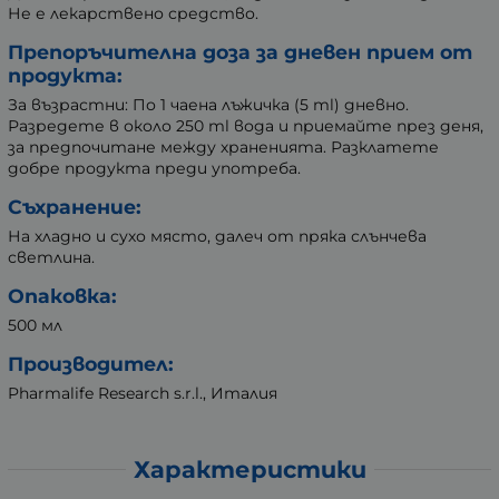
Не е лекарствено средство.
Препоръчителна доза за дневен прием от
продукта:
За възрастни: По 1 чаена лъжичка (5 ml) дневно.
Разредете в около 250 ml вода и приемайте през деня,
за предпочитане между храненията. Разклатете
добре продукта преди употреба.
Съхранение:
На хладно и сухо място, далеч от пряка слънчева
светлина.
Опаковка:
500 мл
Производител:
Pharmalife Research s.r.l., Италия
Характеристики