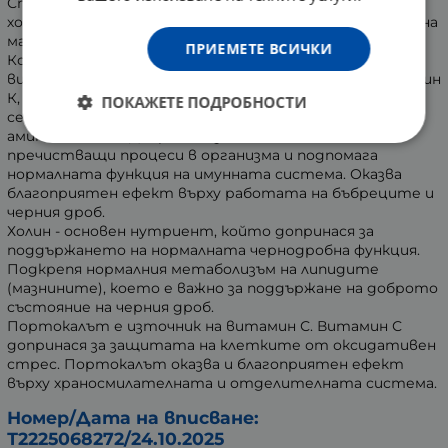
Спомага за поддържане на нормални нива на
холестерола и допринася за нормалния метаболизъм на
мазнините в черния дроб.
ПРИЕМЕТЕ ВСИЧКИ
Копривата съдържа ценни хранителни вещества,
витамини и минерали. Сред тях са витамин С, витамин
К, бета каротин, калий, калций, силиций, желязо,
ПОКАЖЕТЕ ПОДРОБНОСТИ
серотонин, полифеноли и всички незаменими
аминокиселини. Допринася за естествените
пречистващи процеси в организма и подпомага
нормалната функция на имунната система. Оказва
благоприятен ефект върху работата на бъбреците и
черния дроб.
Холин - основен нутриент, който допринася за
поддържането на нормалната чернодробна функция.
Подкрепя нормалния метаболизъм на липидите
(мазнините), което е важно за поддържане на доброто
състояние на черния дроб.
Портокалът е източник на витамин С. Витамин С
допринася за защитата на клетките от оксидативен
стрес. Портокалът оказва и благоприятен ефект
върху храносмилателната и отделителната система.
Номер/Дата на вписване:
Т2225068272/24.10.2025