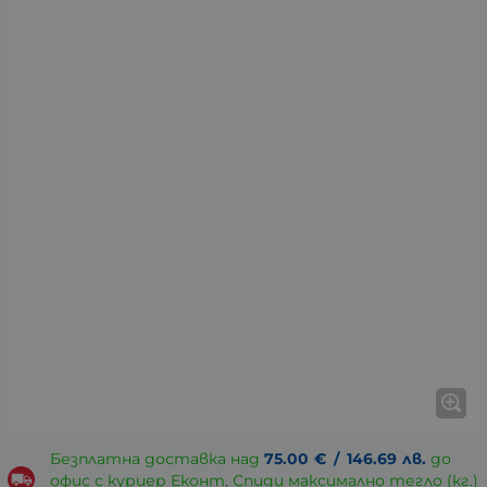
Безплатна доставка над
75.00
€
/
146.69
лв.
до
офис с куриер Еконт, Спиди максимално тегло (кг.)