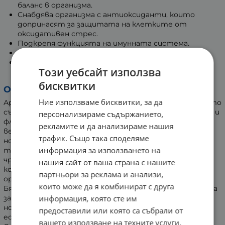
баланс в организма.
Снабдява организма с антиоксиданти, които
допринасят за защитата на клетките от
оксидативен стрес.
Подкрепя функцията на имунната система.
Подобрява храносмилателния комфорт.
Допринася за поддържане на тонус, жизненост и
Този уебсайт използва
енергия.
бисквитки
Основни компоненти и действие:
Ние използваме бисквитки, за да
Артишок е многогодишно тревисто растение, което
съдържа витамини, минерали, фибри, антиоксиданти и
персонализираме съдържанието,
флавоноиди. Той допринася за нормалната обмяна на
рекламите и да анализираме нашия
веществата и подпомага поддържането на
трафик. Също така споделяме
нормалната чернодробна функция. Артишокът също
информация за използването на
така допринася за поддържането на баланса на
чревната флора, което е важно за храносмилателния
нашия сайт от ваша страна с нашите
комфорт и доброто физическо състояние на
партньори за реклама и анализи,
организма.
които може да я комбинират с друга
Бял трън е растение, което традиционно се използва
информация, която сте им
за подпомагане на черния дроб. Той допринася за
нормалната чернодробна функция и подпомага
предоставили или която са събрали от
естествените пречистващи функции на тялото.
вашето използване на техните услуги.