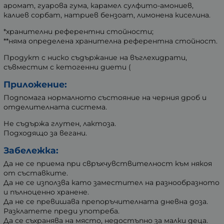
аромат, гуарова гума, карамел сулфито-амониев,
калиев сорбат, натриев бензоат, лимонена киселина.
*хранителни референтни стойности;
**няма определена хранителна референтна стойност.
Продукт с ниско съдържание на въглехидрати,
съвместим с кетогенни диети (
Приложение:
Подпомага нормалното състояние на черния дроб и
отделителната система.
Не съдържа глутен, лактоза.
Подходящо за вегани.
Забележка:
Да не се приема при свръхчувствителност към някоя
от съставките.
Да не се използва като заместител на разнообразното
и пълноценно хранене.
Да не се превишава препоръчителната дневна доза.
Разклатете преди употреба.
Да се съхранява на място, недостъпно за малки деца.