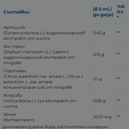
%N
(в 5 ml./
Съставки:
RV
дн.доза)
*
Артишок
(Cynara scolymus L.) хидроглицеринов
0.45 g
**
екстракт от листа
Бял трън
(Silybum marianum (L.) Gaertn.)
0.15 g
**
хидроглицеринов екстракт от
плодове
Портокал
(Citrus aurantium var. amara L., Citrus x
0.1 g
**
aurantium L. ssp. amara)
концентриран сок от плодове
Коприва
(Urtica dioica L.) сух екстракт от
0.09 g
**
листа
Холин
20.57 mg
**
(битартрат)
Деминерализирана вода, растителен глицерин,