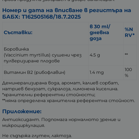
Номер и дата на вписване в регистъра на
БАБХ: Т162505168/18.7.2025
в 30 ml/
%N
Съставки:
дневна
RV*
доза
Боровинка
(Vaccinium myrtillus) сушени чрез
4.5 g
**
пулверизиране плодове
100
Витамин B2 (рибофлавин)
1.4 mg
%
Деминерализирана вода, аромат, калиев сорбат,
натриев бензоат, сукралоза, лимонена киселина.
*хранителни референтни стойности;
**няма определена хранителна референтна стойност.
Приложение:
Антиоксидант. Подпомага нормалното зрение и
микроциркулация.
Не съдържа глутен, лактоза.