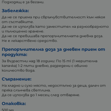
Подходящ е за вегани.
Забележка:
Да не се приема при свръхчувствителност към някоя
от съставките.
Да не се използва като заместител на разнообразното
и пълноценно хранене.
Да не се превишава препоръчителната дневна доза.
Не е лекарствено средство.
Препоръчителна доза за дневен прием от
продукта:
За възрастни над 18 години: По 15 ml (1 мерителна
капачка) 1-2 пъти дневно, разредени с обилно
количество вода.
Съхранение:
На хладно и сухо място, недостъпно за деца, далеч от
пряка слънчева светлина.
Да се използва до 1 месец след отваряне.
Опаковка:
500 мл