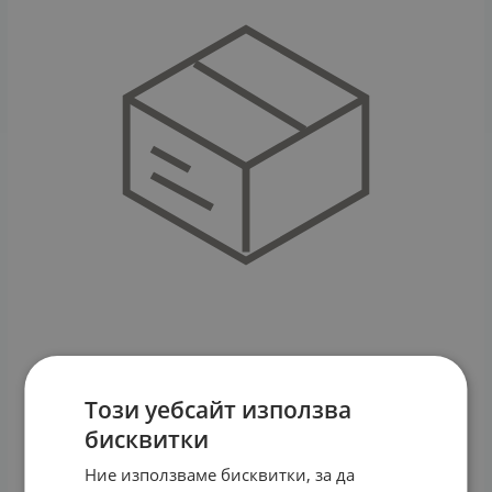
Този уебсайт използва
ЧАЙ ФИЛТЪР ДЕМИР БОЗАН * 90
бисквитки
23.23
€
45.43
лв.
/
Ние използваме бисквитки, за да
КУПИ