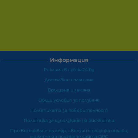
Информация
Реклама в apteka24.bg
Доставка и плащане
Връщане и замяна
Общи условия за ползване
Политиката за поверителност
Политика за използване на бисквитки
При възникване на спор, свързан с покупка онлайн,
можете да ползвате сайта ОРС