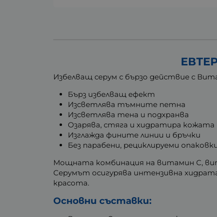
ЕВТЕР
Избелващ серум с бързо действие с Вит
Бърз избелващ ефект
Изсветлява тъмните петна
Изсветлява тена и подхранва
Озарява, стяга и хидратира кожата
Изглажда фините линии и бръчки
Без парабени, рециклируеми опаковк
Мощната комбинация на витамин C, вита
Серумът осигурява интензивна хидратац
красота.
Основни съставки: