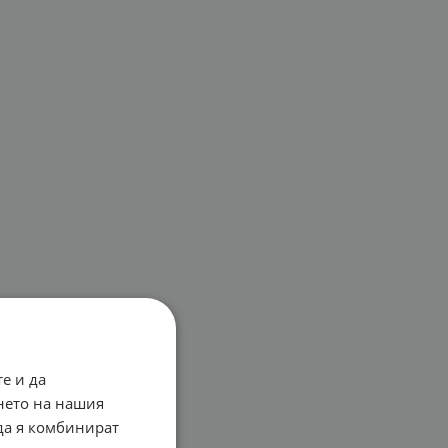
е и да
нето на нашия
 да я комбинират