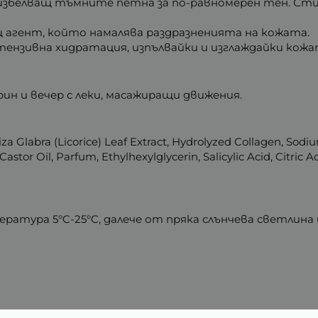
збелващ тъмните петна за по-равномерен тен. Стим
щ агент, който намалява раздразненията на кожата.
тензивна хидратация, изпълвайки и изглаждайки кожат
ин и вечер с леки, масажиращи движения.
rhiza Glabra (Licorice) Leaf Extract, Hydrolyzed Collagen, Sod
stor Oil, Parfum, Ethylhexylglycerin, Salicylic Acid, Citric
ература 5°C-25°C, далече от пряка слънчева светлина