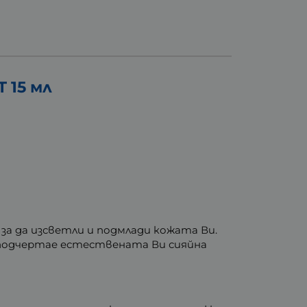
 15 мл
за да изсветли и подмлади кожата Ви.
а подчертае естествената Ви сияйна