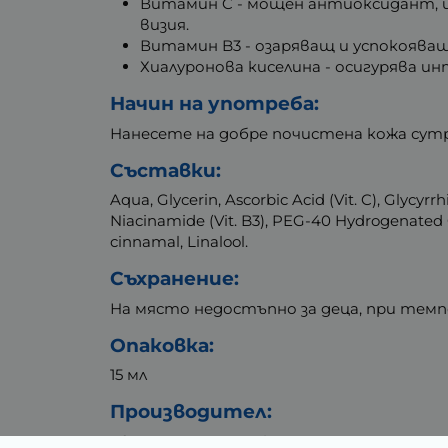
Витамин C - мощен антиоксидант, и
визия.
Витамин B3 - озаряващ и успокоява
Хиалуронова киселина - осигурява ин
Начин на употреба:
Нанесете на добре почистена кожа сутр
Съставки:
Aqua, Glycerin, Ascorbic Acid (Vit. C), Glycyr
Niacinamide (Vit. B3), PEG-40 Hydrogenated Ca
cinnamal, Linalool.
Съхранение:
На място недостъпно за деца, при темп
Опаковка:
15 мл
Производител:
Евтерпа Козметик и Сие ООД, България