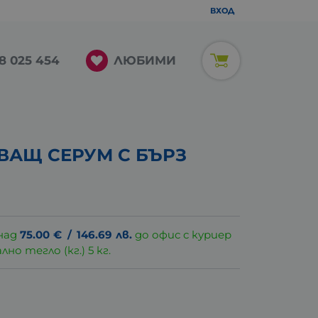
ВХОД
ЛЮБИМИ
8 025 454
ВАЩ СЕРУМ С БЪРЗ
над
75.00
€
/
146.69
лв.
до офис с куриер
о тегло (кг.) 5 кг.