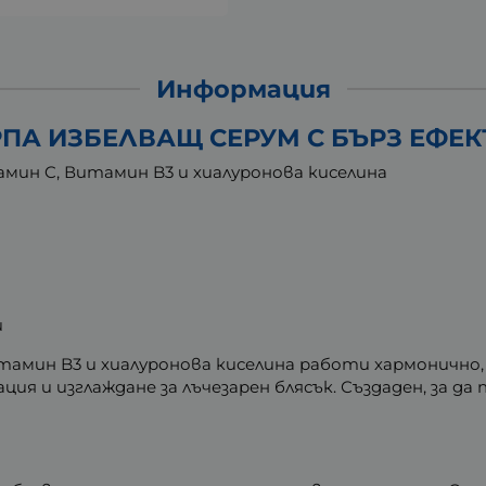
Информация
ПА ИЗБЕЛВАЩ СЕРУМ С БЪРЗ ЕФЕКТ
амин C, Витамин B3 и хиалуронова киселина
и
мин B3 и хиалуронова киселина работи хармонично, 
ия и изглаждане за лъчезарен блясък. Създаден, за д