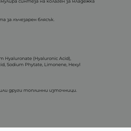
улира синтеза на колаген за младежка
а за лъчезарен блясък.
ium Hyaluronate (Hyaluronic Acid),
 Acid, Sodium Phytate, Limonene, Hexyl
 или други топлинни източници.