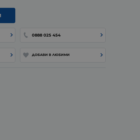
И
0888 025 454
ДОБАВИ В ЛЮБИМИ