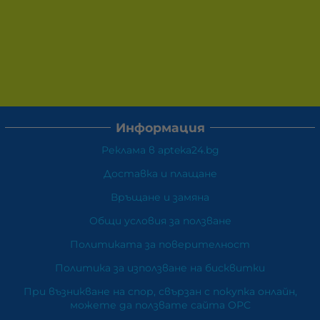
Информация
Реклама в apteka24.bg
Доставка и плащане
Връщане и замяна
Общи условия за ползване
Политиката за поверителност
Политика за използване на бисквитки
При възникване на спор, свързан с покупка онлайн,
можете да ползвате сайта ОРС