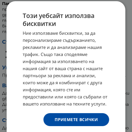
Памучните тупфи Event Baby
са клечки за уши,
предназначени за бебета. Тупфите са с хартиена
Този уебсайт използва
дръжка, произведени от 100% памук, с ограничител за
пълна безопасност. По този начин се осигурява
бисквитки
внимателно почистване на ушите, носа, очите или
пъпа на бебето.
Ние използваме бисквитки, за да
персонализираме съдържанието,
Състав:
рекламите и да анализираме нашия
С иновативна хартиена дръжка.
трафик. Също така споделяме
Апликатор от 100% чист памук.
информация за използването на
Употреба:
нашия сайт от ваша страна с нашите
Продуктът е предназначен за еднократна употреба.
партньори за реклама и анализи,
които може да я комбинират с друга
Важно!
информация, която сте им
Да се употребява изключително внимателно, без резки
предоставили или която са събрали от
движения.
вашето използване на техните услуги.
Да не се поставя дълбоко в ушния канал. Неправилната
употреба може да доведе до наранявания.
ПРИЕМЕТЕ ВСИЧКИ
Съхранение:
Да се съхранява на сухо и прохладно място, недостъпно