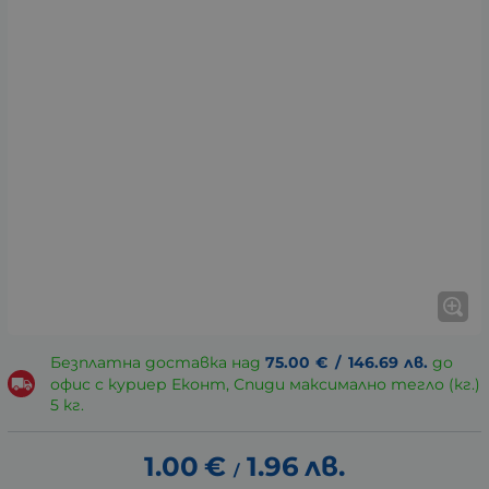
Безплатна доставка над
75.00
€
/
146.69
лв.
до
офис с куриер Еконт, Спиди максимално тегло (кг.)
5 кг.
1.00
€
1.96
лв.
/