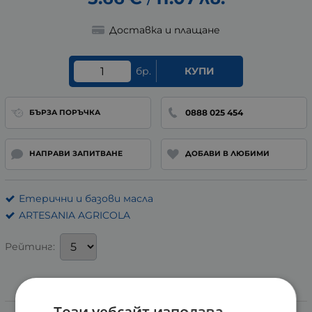
/
Доставка и плащане
бр.
КУПИ
0888 025 454
БЪРЗА ПОРЪЧКА
НАПРАВИ ЗАПИТВАНЕ
ДОБАВИ В ЛЮБИМИ
Етерични и базови масла
ARTESANIA AGRICOLA
Рейтинг:
Информация