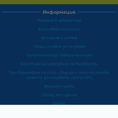
Информация
Реклама в apteka24.bg
Доставка и плащане
Връщане и замяна
Общи условия за ползване
Политиката за поверителност
Политика за използване на бисквитки
При възникване на спор, свързан с покупка онлайн,
можете да ползвате сайта ОРС
Вашите права
Отказ от сделка
За Нас
Карта на сайта