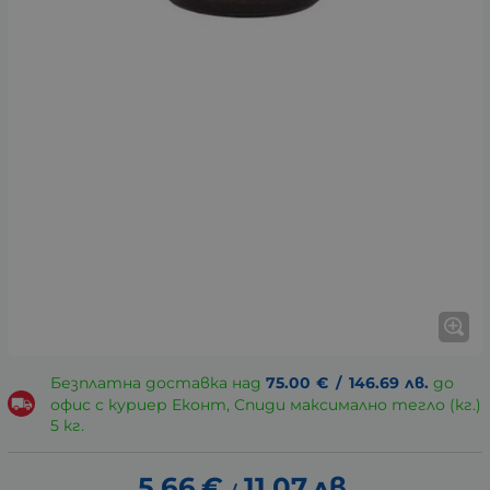
Безплатна доставка над
75.00
€
/
146.69
лв.
до
офис с куриер Еконт, Спиди максимално тегло (кг.)
5 кг.
5.66
€
11.07
лв.