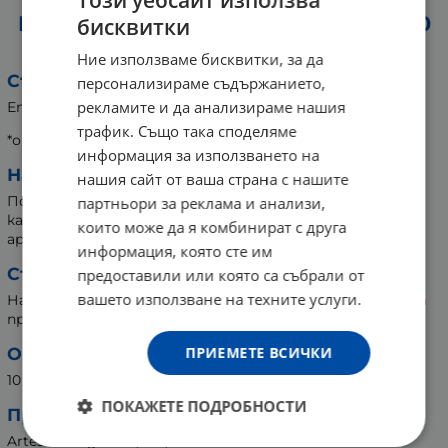
Този уебсайт използва
ЕТЕРИЧНО МАСЛО ОТ ГЕРАНИУМ 10
бисквитки
мл 044669
Ние използваме бисквитки, за да
Съставки:
персонализираме съдържанието,
рекламите и да анализираме нашия
Етерично масло от гераниум /Pelargonium graveolens/.
трафик. Също така споделяме
*от контролирано био земеделие.
информация за използването на
Начин на приложение:
нашия сайт от ваша страна с нашите
По 3-4 капки. Може да използвате самостоятелно и
партньори за реклама и анализи,
като добавка към шампоани, масла и кремове, масаж и
които може да я комбинират с друга
аромалампа.
информация, която сте им
Съхранение:
предоставили или която са събрали от
вашето използване на техните услуги.
На хладно и сухо място, недостъпно за деца, далеч от
пряка слънчева светлина!
ПРИЕМЕТЕ ВСИЧКИ
Опаковка:
10 мл
ПОКАЖЕТЕ ПОДРОБНОСТИ
Производител:
Artesania Agricola, S.A, Испания