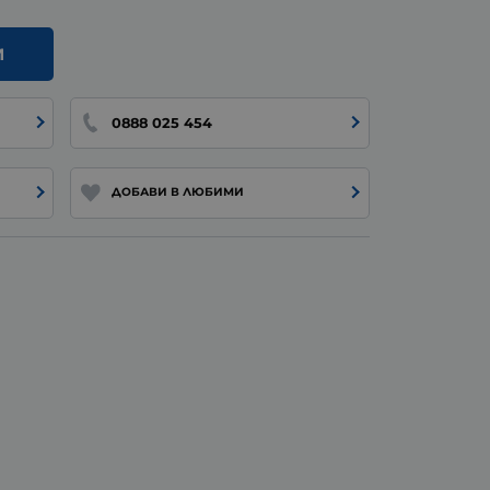
И
0888 025 454
ДОБАВИ В ЛЮБИМИ