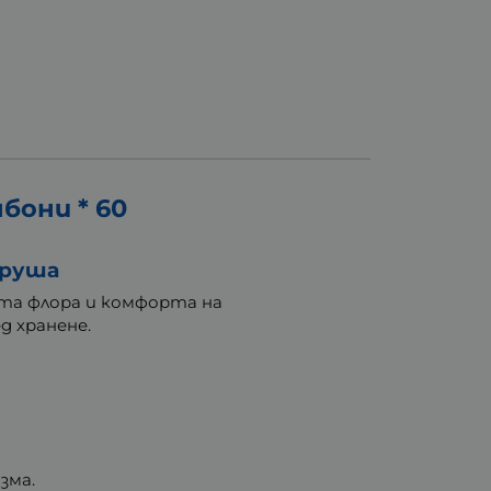
они * 60
круша
ата флора и комфорта на
д хранене.
зма.