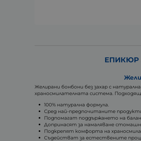
ЕПИКЮР 
Жели
Желирани бонбони без захар с натуралн
храносмилателната система. Подходящи
100% натурална формула.
Сред най-предпочитаните продукти
Подпомагат поддържането на балан
Допринасят за намаляване стомашн
Подкрепят комфорта на храносмилан
Съдействат за естествените проце