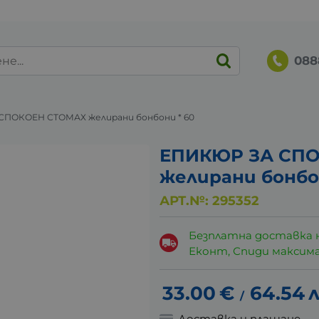
088
СПОКОЕН СТОМАХ желирани бонбони * 60
ЕПИКЮР ЗА СП
желирани бонбо
АРТ.№:
295352
Безплатна доставка 
Еконт, Спиди максималн
33.00
€
64.54
л
/
Доставка и плащане