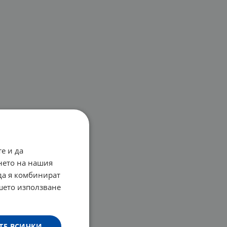
е и да
нето на нашия
 да я комбинират
ашето използване
ТЕ ВСИЧКИ