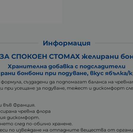
Информация
ЗА СПОКОЕН СТОМАХ желирани бонб
Хранителна добавка с подсладители
рани бонбони при подуване, вкус ябълка/
а формула, създадени да подпомагат баланса на чревн
 при усещане за подуване, тежест и дискомфорт сле
 във Франция.
сирана чревна флора
ия дискомфорт.
ето след по-обилно хранене.
си по извеждане на отпадните вещества от органи