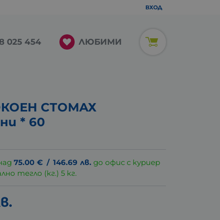
ВХОД
ЛЮБИМИ
8 025 454
ОКОЕН СТОМАХ
ни * 60
над
75.00
€
/
146.69
лв.
до офис с куриер
о тегло (кг.) 5 кг.
в.