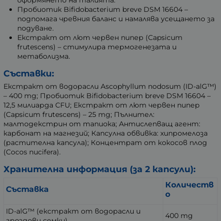
оформянето на талията.
Пробиотик Bifidobacterium breve DSM 16604 –
подпомага чревния баланс и намалява усещането за
подуване.
Екстракт от лют червен пипер (Capsicum
frutescens) – стимулира термогенезата и
метаболизма.
Съставки:
Екстракт от водорасли Ascophyllum nodosum (ID-alG™)
– 400 mg; Пробиотик Bifidobacterium breve DSM 16604 –
12,5 милиарда CFU; Екстракт от лют червен пипер
(Capsicum frutescens) – 25 mg; Пълнител:
малтодекстрин от тапиока; Антислепващ агент:
карбонат на магнезий; Капсулна обвивка: хипромелоза
(растителна капсула); Концентрат от кокосов плод
(Cocos nucifera).
Хранителна информация (за 2 капсули):
Количеств
Съставка
о
ID-alG™ (екстракт от водорасли и
400 mg
гроздови семки)