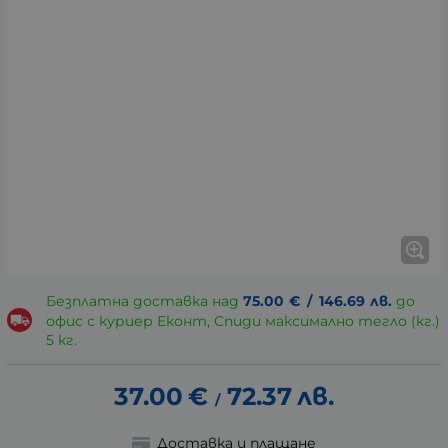
Безплатна доставка над
75.00
€
/
146.69
лв.
до
офис с куриер Еконт, Спиди максимално тегло (кг.)
5 кг.
37.00
€
72.37
лв.
/
Доставка и плащане