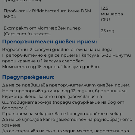
12,5
Пробиотик Bifidobacterium breve DSM
милиарда
16604
CFU
Екстракт от лют червен пипер
25 mg
(Capsicum frutescens)
Препоръчителен дневен прием:
Възрастни: 2 капсули дневно, с пълна чаша вода.
Препоръчително е да се приема 1 капсула 15–30 минути
преди хранене и 1 капсула следобед.
Момичета над 16 години: 1 капсула дневно.
Предупреждения:
Да не се превишава препоръчителният дневен прием.
Не се препоръчва за лица под 12 години, бременни или
кърмещи жени, както и при заболявания на
щитовидната жлеза (поради съдържание на йод от
водорасли).
При прием на лекарства се консултирайте с лекар.
Да не се използва като заместител на разнообразното
хранене.
Да се съхранява на сухо и хладно място, недостъпно за