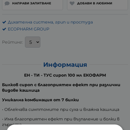
НАПРАВИ ЗАПИТВАНЕ
ДОБАВИ В ЛЮБИМИ
Дихателна система, грип и простуда
ECOPHARM GROUP
Рейтинг:
Информация
ЕН - ТИ - ТУС сироп 100 мл ЕКОФАРМ
Билков сироп с благоприятен ефект при различни
видове кашлица
Уникална комбинация от 7 билки
• Облекчава симптомите при суха и влажна кашлица
• Има благоприятен ефект при възпаление и болки в
гърлото