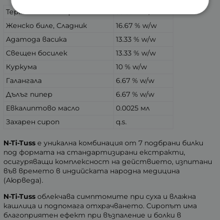
Терминалия белерика
33.33 % w/w
Женско биле, Сладник
16.67 % w/w
Адатода васика
13.33 % w/w
Свещен босилек
13.33 % w/w
Куркума
10 % w/w
Галангала
6.67 % w/w
Дълъг пипер
6.67 % w/w
Евкалиптово масло
0.0025 мл
Захарен сироп
q.s.
N-Ti-Tuss
е уникална комбинация от 7 подбрани билки
под формата на стандартизирани екстракти,
осигуряващи комплексност на действието, изпитани
във времето в индийската народна медицина
(Аюрведа).
N-Ti-Tuss
облекчава симптомите при суха и влажна
кашлица и подпомага отхрачването. Сиропът има
благоприятен ефект при възпаление и болки в