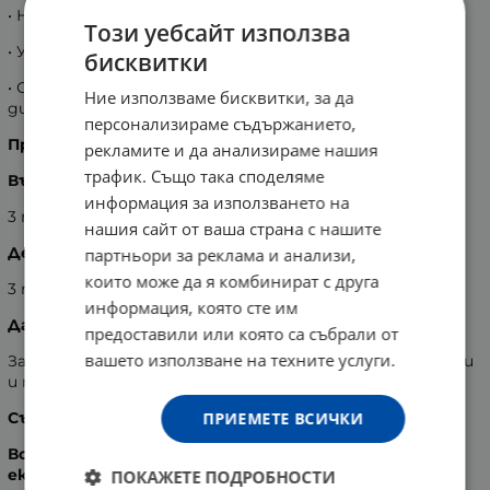
• Намалява дразненето в гърлото и пресипналия глас
Този уебсайт използва
• Успокоява лигавица на гърлото.
бисквитки
• Облекчава симптомите при дразнене на
Ние използваме бисквитки, за да
дихателните пътища с алергичен произход
персонализираме съдържанието,
Препоръчвана доза за дневен прием:
рекламите и да анализираме нашия
трафик. Също така споделяме
Възрастни:
информация за използването на
3 пъти дневно по 10 мл
нашия сайт от ваша страна с нашите
Деца от 1 до 6 години:
партньори за реклама и анализи,
които може да я комбинират с друга
3 пъти дневно по 2,5 мл
информация, която сте им
Да не се превишава препоръчваната дневна доза!
предоставили или която са събрали от
вашето използване на техните услуги.
За постигане на най-добър ефект не приемайте храни
и течности 30 минути след употребата на
N-Ti-Tuss.
ПРИЕМЕТЕ ВСИЧКИ
Състав:
Всеки 5 ml съдържат стандартизиран растителен
екстракт от:
ПОКАЖЕТЕ ПОДРОБНОСТИ