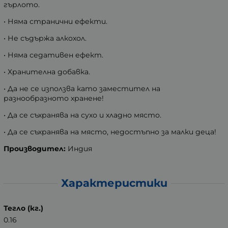
гърлото.
• Няма странични ефекти.
• Не съдържа алкохол.
• Няма седативен ефект.
• Хранителна добавка.
• Да не се използва като заместител на
разнообразното хранене!
• Да се съхранява на сухо и хладно място.
• Да се съхранява на място, недостъпно за малки деца!
Производител:
Индия
Характеристики
Тегло (кг.)
0.16