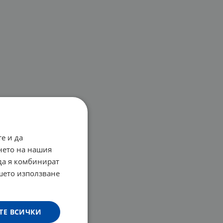
е и да
нето на нашия
 да я комбинират
ашето използване
ТЕ ВСИЧКИ