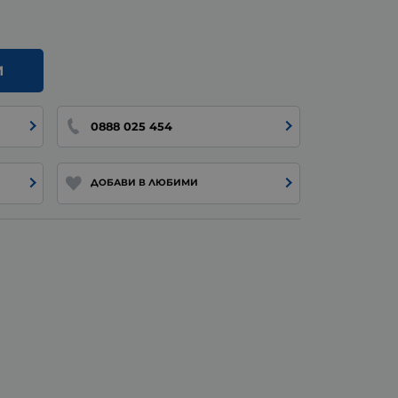
И
0888 025 454
ДОБАВИ В ЛЮБИМИ