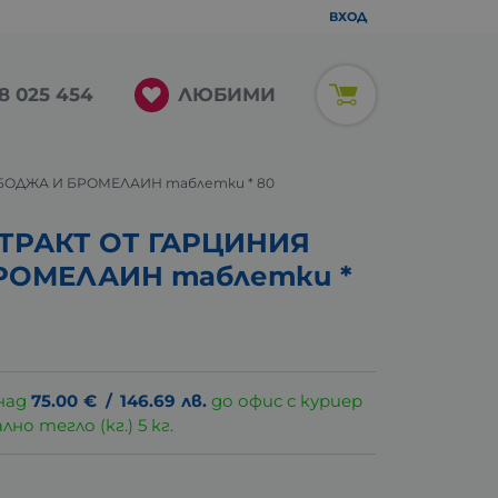
ВХОД
ЛЮБИМИ
8 025 454
БОДЖА И БРОМЕЛАИН таблетки * 80
ТРАКТ ОТ ГАРЦИНИЯ
РОМЕЛАИН таблетки *
над
75.00
€
/
146.69
лв.
до офис с куриер
о тегло (кг.) 5 кг.