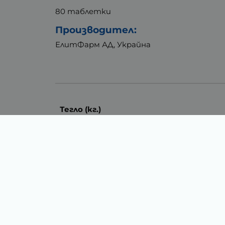
80 таблетки
Производител:
ЕлитФарм АД, Украйна
Тегло (кг.)