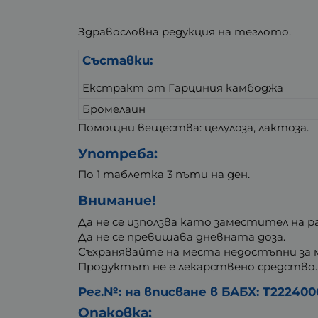
Здравословна редукция на теглото.
Съставки:
Екстракт от Гарциния камбоджа
Бромелаин
Помощни вещества: целулоза, лактоза.
Употреба:
По 1 таблетка 3 пъти на ден.
Внимание!
Да не се използва като заместител на 
Да не се превишава дневната доза.
Съхранявайте на места недостъпни за м
Продуктът не е лекарствено средство.
Рег.№: на вписване в БАБХ: Т2224006
Опаковка: