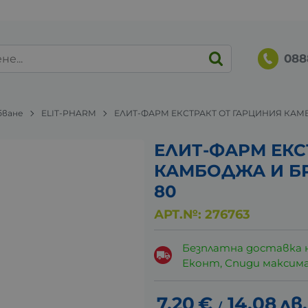
088
бване
ELIT-PHARM
ЕЛИТ-ФАРМ ЕКСТРАКТ ОТ ГАРЦИНИЯ КАМ
ЕЛИТ-ФАРМ ЕКС
КАМБОДЖА И Б
80
АРТ.№:
276763
Безплатна доставка 
Еконт, Спиди максималн
7.20
€
14.08
лв.
/