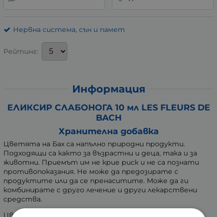
Нервна система, сън и памет
Рейтинг:
Информация
ЕЛИКСИР СЛАБОНОГА 10 мл LES FLEURS DE
BACH
Хранителна добавка
Цветята на Бах са напълно природни продукти.
Подходящи са както за възрастни и деца, така и за
животни. Приемът им не крие риск и не са познати
противопоказания. Не може да предозирате с
продуктите или да се пренаситите. Може да ги
комбинирате с друго лечение и други лекарствени
средства.
Цветните еликсири на Бах представляват