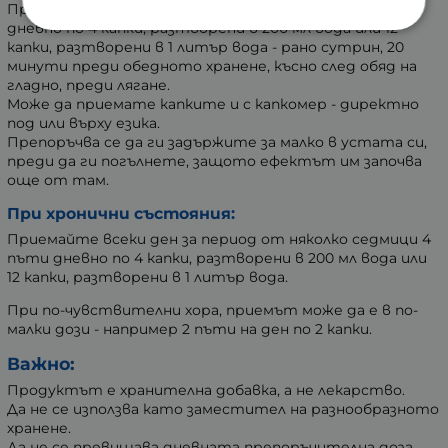
Препоръчителната дневна доза е минимум 4 пъти
дневно по 4 капки, разтворени в 200 мл вода или 12
капки, разтворени в 1 литър вода - рано сутрин, 20
минути преди обедното хранене, късно след обяд на
гладно, преди лягане.
Може да приемате капките и с капкомер - директно
под или върху езика.
Препоръчва се да ги задържите за малко в устата си,
преди да ги погълнете, защото ефектът им започва
още от там.
При хронични състояния:
Приемайте всеки ден за период от няколко седмици 4
пъти дневно по 4 капки, разтворени в 200 мл вода или
12 капки, разтворени в 1 литър вода.
При по-чувствителни хора, приемът може да е в по-
малки дози - например 2 пъти на ден по 2 капки.
Важно:
Продуктът е хранителна добавка, а не лекарство.
Да не се използва като заместител на разнообразното
хранене.
Да не се превишава дневната препоръчителна доза.