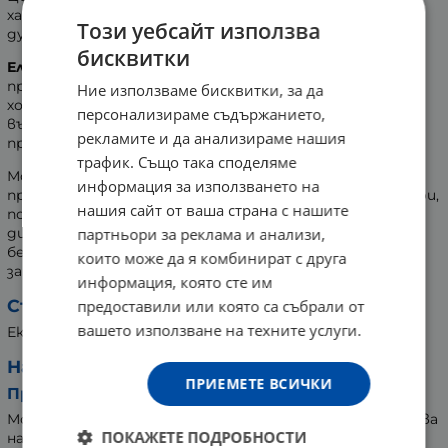
хармонизатори, които съдействат за достигане на
Този уебсайт използва
душевна хармония.
бисквитки
Еликсирът
Слабонога
на
Les Fleurs De Bach
е
предназначен за нетърпеливите и раздразнителни
Ние използваме бисквитки, за да
хора, които мислят и действат бързо. Помага за
персонализираме съдържанието,
възвръщане на толерантността, учтивостта и
рекламите и да анализираме нашия
прошката.
трафик. Също така споделяме
Моно екстрактите на Les Fleurs De Bach
информация за използването на
представляват комбинация от единични био еликсири,
нашия сайт от ваша страна с нашите
получени като воден екстракт от цветовете на
диворастящи растения от екологично чисти райони
партньори за реклама и анализи,
без животинско, битово или индустриално
които може да я комбинират с друга
замърсяване.
информация, която сте им
Състав:
предоставили или която са събрали от
вашето използване на техните услуги.
Екстракти от диворастящи цветя 0,4% <
Начин на употреба:
ПРИЕМЕТЕ ВСИЧКИ
При точно определени симптоми:
Може да използвате всеки път, когато усетите поява
ПОКАЖЕТЕ ПОДРОБНОСТИ
на симптомите на проблема.