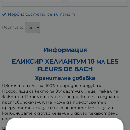
Нервна система, сън и памет
Рейтинг:
Информация
ЕЛИКСИР ХЕЛИАНТУМ 10 мл LES
FLEURS DE BACH
Хранителна добавка
Цветята на Бах са 100% природни продукти.
Подходящи са както за възрастни и деца, така и за
животни. Приемът им не крие риск и не са познати
противопоказания. Не може да предозирате с
продуктите или да се пренаситите. Може да ги
комбинирате с друго лечение и други лекарствени
средства.
Цветните еликсири на Бах представляват