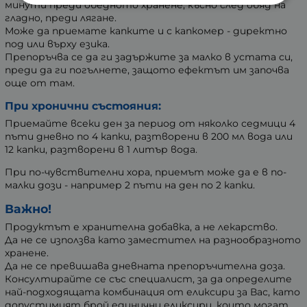
минути преди обедното хранене, късно след обяд на
гладно, преди лягане.
Може да приемате капките и с капкомер - директно
под или върху езика.
Препоръчва се да ги задържите за малко в устата си,
преди да ги погълнете, защото ефектът им започва
още от там.
При хронични състояния:
Приемайте всеки ден за период от няколко седмици 4
пъти дневно по 4 капки, разтворени в 200 мл вода или
12 капки, разтворени в 1 литър вода.
При по-чувствителни хора, приемът може да е в по-
малки дози - например 2 пъти на ден по 2 капки.
Важно!
Продуктът е хранителна добавка, а не лекарство.
Да не се използва като заместител на разнообразното
хранене.
Да не се превишава дневната препоръчителна доза.
Консултирайте се със специалист, за да определите
най-подходящата комбинация от еликсири за Вас, като
допустимият брой единични еликсири, които могат