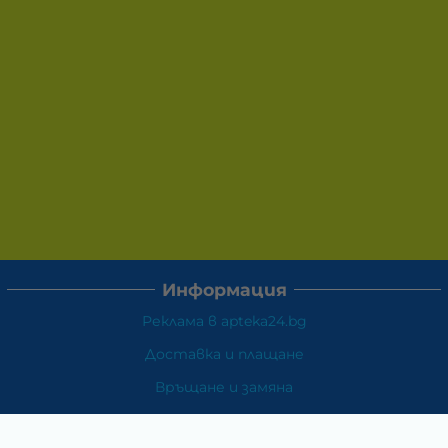
Информация
Реклама в apteka24.bg
Доставка и плащане
Връщане и замяна
Общи условия за ползване