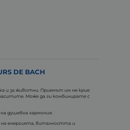
URS DE BACH
ка и за животни. Приемът им не крие
енаситите. Може да ги комбинирате с
на душевна хармония.
е на енергията, виталността и