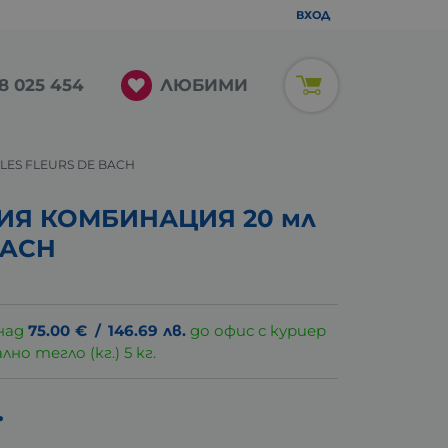
ВХОД
ЛЮБИМИ
8 025 454
LES FLEURS DE BACH
ИЯ КОМБИНАЦИЯ 20 мл
BACH
над
75.00
€
/
146.69
лв.
до офис с куриер
о тегло (кг.) 5 кг.
.