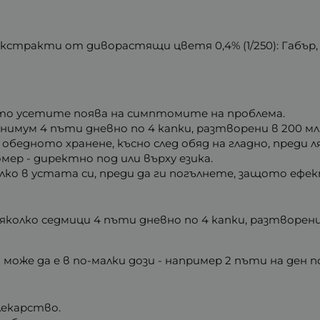
 екстракти от диворастящи цветя 0,4% (1/250): Габър,
ато усетите поява на симптомите на проблема.
мум 4 пъти дневно по 4 капки, разтворени в 200 мл в
обедното хранене, късно след обяд на гладно, преди л
ер - директно под или върху езика.
алко в устата си, преди да ги погълнете, защото еф
колко седмици 4 пъти дневно по 4 капки, разтворени 
оже да е в по-малки дози - например 2 пъти на ден по
лекарство.