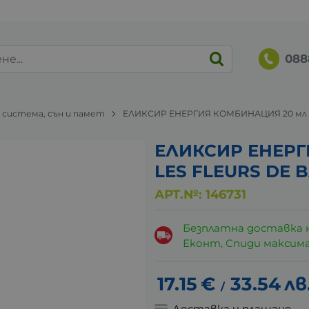
088
 система, сън и памет
ЕЛИКСИР ЕНЕРГИЯ КОМБИНАЦИЯ 20 мл 
ЕЛИКСИР ЕНЕРГ
LES FLEURS DE 
АРТ.№:
146731
Безплатна доставка 
Еконт, Спиди максималн
17.15
€
33.54
лв
/
Доставка и плащане