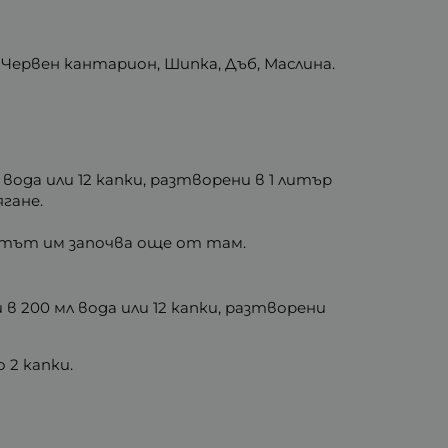
 Червен кантарион, Шипка, Дъб, Маслина.
ода или 12 капки, разтворени в 1 литър
ягане.
ектът им започва още от там.
в 200 мл вода или 12 капки, разтворени
 2 капки.