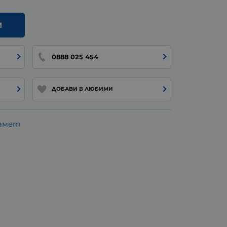
И
0888 025 454
ДОБАВИ В ЛЮБИМИ
памет