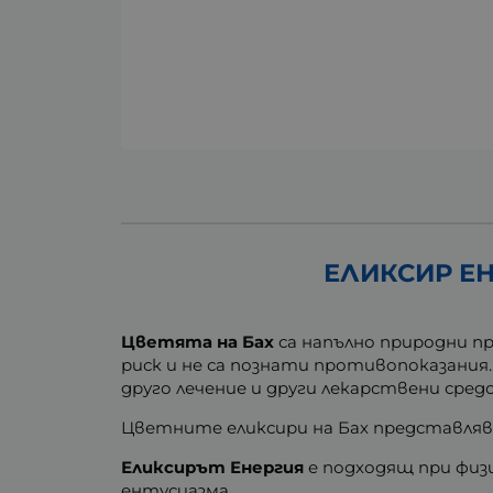
ЕЛИКСИР ЕН
Цветята на Бах
са напълно природни пр
риск и не са познати противопоказания
друго лечение и други лекарствени сред
Цветните еликсири на Бах представляв
Еликсирът Енергия
е подходящ при физи
ентусиазма.