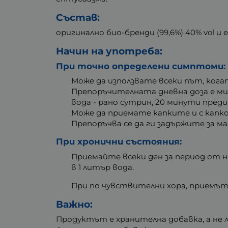
Състав:
оригинално био-бренди (99,6%) 40% vol и
Начин на употреба:
При точно определени симптоми:
Може да използвате всеки път, ког
Препоръчителната дневна доза е мини
вода - рано сутрин, 20 минути преди 
Може да приемате капките и с капком
Препоръчва се да ги задържите за м
При хронични състояния:
Приемайте всеки ден за период от ня
в 1 литър вода.
При по чувствителни хора, приемът м
Важно:
Продуктът е хранителна добавка, а не 