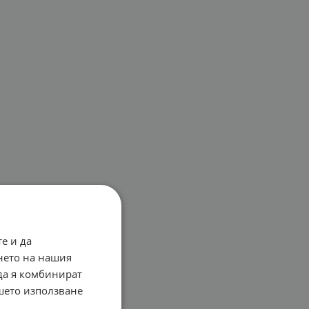
е и да
нето на нашия
 да я комбинират
ашето използване