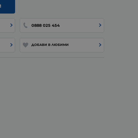
И
0888 025 454
ДОБАВИ В ЛЮБИМИ