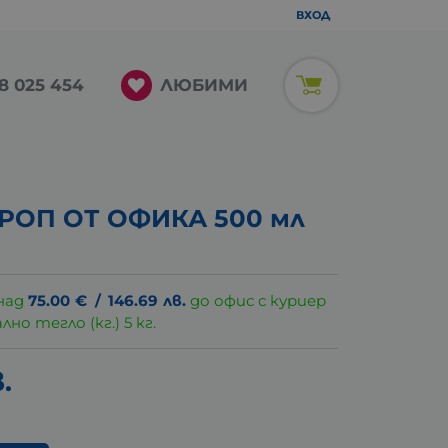
ВХОД
ЛЮБИМИ
8 025 454
РОП ОТ ОФИКА 500 мл
над
75.00
€
/
146.69
лв.
до офис с куриер
о тегло (кг.) 5 кг.
.