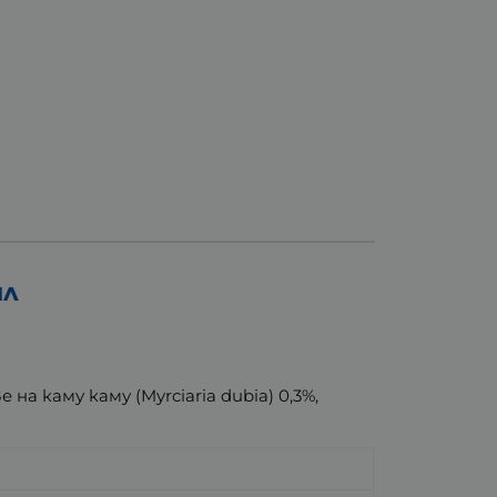
мл
 каму каму (Myrciaria dubia) 0,3%,