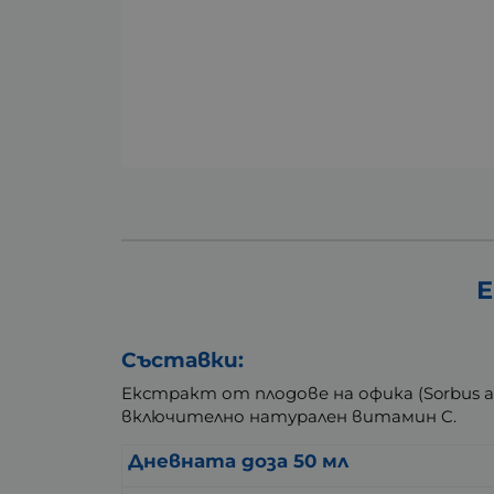
Е
Съставки:
Екстракт от плодове на офика (Sorbus au
включително натурален витамин C.
Дневната доза 50 мл