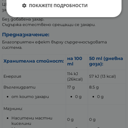
Цвят, мирис и вкус маже да варират леко в
ПОКАЖЕТЕ ПОДРОБНОСТИ
зависимост от производствената партида.
Без добавена захар.
Съдържа естествено срещащи се захари.
Предназначение:
Благоприятен ефект върху сърдечносъдовата
система.
на 100
50 ml (дневна
Хранителна стойност:
ml
доза):
114 kJ
Енергия
57 kJ (13 kcal)
(26kcal)
Въглехидрати
17 g
8.5 g
от които захари
0 g
0 g
Мазнини:
Наситени мастни
0 g
0 g
киселини