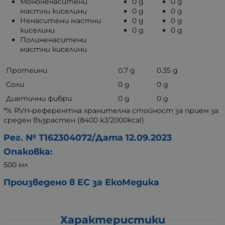
Мононенаситени
0 g
0 g
мастни киселини
0 g
0 g
Ненаситени мастни
0 g
0 g
киселини
0 g
0 g
Полиненаситени
мастни киселини
Протеини
0.7 g
0.35 g
Соли
0 g
0 g
Диетични фибри
0 g
0 g
*% RVH-референтна хранителна стойност за прием за
среден възрастен (8400 kJ/2000kcal)
Рег. № Т162304072/Дата 12.09.2023
Опаковка:
500 мл
Произведено в ЕС за ЕкоМедика
Характеристики