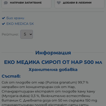
НАПРАВИ ЗАПИТВАНЕ
ДОБАВИ В ЛЮБИМИ
Био храни
EKO MEDICA SK
Рейтинг:
Информация
ЕКО МЕДИКА СИРОП ОТ НАР 500 мл
Хранителна добавка
Състав:
Сок от плодове от нар (Punioa granatum) 99,7 %
направен от концентриран сок от Нар,
Стандартизиран екстракт от плодове каму каму
(Myrojaria dubia) 0,3 %, включително естествени
витамин С. Дневната доза от 50 мл съдържа 150 mg
стандартизиран плодов екстракт camu camu,