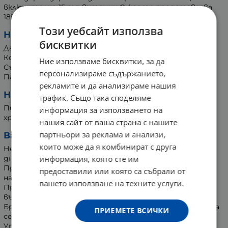
включително 15 mg витамин С, което представлява
18% от RVH. Пастьоризирано.
Този уебсайт използва
Начин на съхранение:
бисквитки
Да се съхранява след отваряне в хладилник.
Консумирайте до 21 дни след отваряне.
Ние използваме бисквитки, за да
Съхранявайте на недостъпно за малки деца място.
персонализираме съдържанието,
Пазете от пряка слънчева светлина.
рекламите и да анализираме нашия
Начин на употреба:
трафик. Също така споделяме
Пие се по 25 мл 2 пъти на ден, поне половин час преди
информация за използването на
хранене. Разклатете преди употреба.
нашия сайт от ваша страна с нашите
партньори за реклама и анализи,
Важно:
които може да я комбинират с друга
Не се препоръчва да се превишава максималната
дневна доза.
информация, която сте им
Продуктът не може да се прилага като заместител
предоставили или която са събрали от
на разнообразното хранене.
вашето използване на техните услуги.
Продуктът не е предназначен за деца под 3-годишна
възраст.
Бременни и кърмещи жени трябва преди употреба да
ПРИЕМЕТЕ ВСИЧКИ
се консултират с лекар.
Утайката на дъното на бутилката не е дефект.