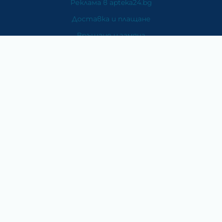
Реклама в apteka24.bg
Доставка и плащане
Връщане и замяна
Общи условия за ползване
Политиката за поверителност
Политика за използване на бисквитки
При възникване на спор, свързан с покупка онлайн,
можете да ползвате сайта ОРС
Вашите права
Отказ от сделка
За Нас
Карта на сайта
Контакти
Категории