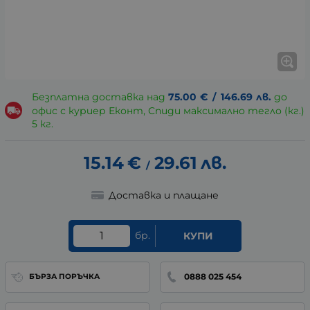
Безплатна доставка над
75.00
€
/
146.69
лв.
до
офис с куриер Еконт, Спиди максимално тегло (кг.)
5 кг.
15.14
€
29.61
лв.
/
Доставка и плащане
бр.
КУПИ
0888 025 454
БЪРЗА ПОРЪЧКА