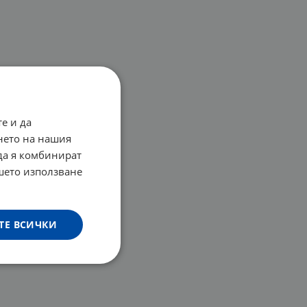
е и да
нето на нашия
 да я комбинират
ашето използване
ТЕ ВСИЧКИ