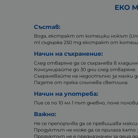
ЕКО М
Състав:
Вода, екстракт от котешки нокът (Uncar
ml съдържа 250 mg екстракт от котешк
Начин на съхранение:
След отваряне да се съхранява в хладилн
Консумирайте до 30 дни след отваряне.
Съхранявайте на недостъпно за малки д
Пазете от пряка слънчева светлина.
Начин на употреба:
Пие се по 10 мл 1 път дневно, поне поло
Важно:
Не се препоръчва да се превишава макси
Продуктът не може да се прилага като
Продуктът не е предназначен за деца д