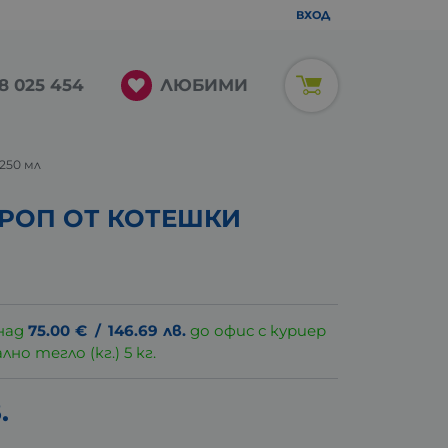
ВХОД
ЛЮБИМИ
8 025 454
250 мл
РОП ОТ КОТЕШКИ
над
75.00
€
/
146.69
лв.
до офис с куриер
о тегло (кг.) 5 кг.
.