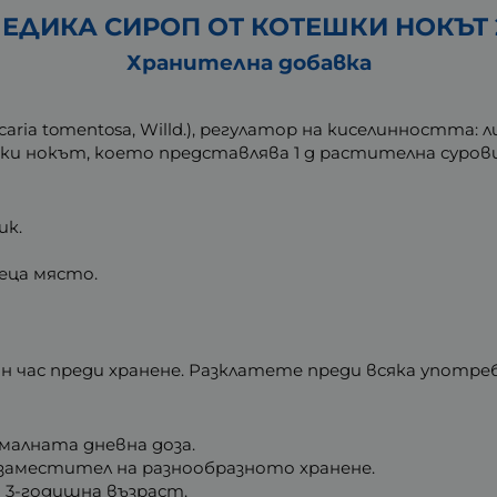
ЕДИКА СИРОП ОТ КОТЕШКИ НОКЪТ 
Хранителна добавка
ia tomentosa, Willd.), регулатор на киселинността: 
и нокът, което представлява 1 g растителна сурови
ик.
еца място.
вин час преди хранене. Разклатете преди всяка употреб
малната дневна доза.
 заместител на разнообразното хранене.
о 3-годишна възраст.