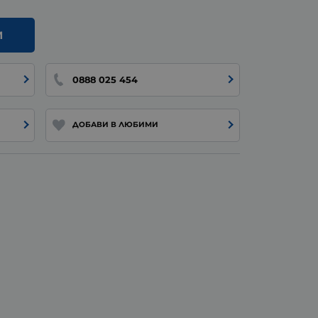
И
0888 025 454
ДОБАВИ В ЛЮБИМИ