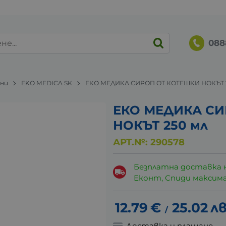
088
ани
EKO MEDICA SK
ЕКО МЕДИКА СИРОП ОТ КОТЕШКИ НОКЪТ 
ЕКО МЕДИКА СИ
НОКЪТ 250 мл
АРТ.№:
290578
Безплатна доставка 
Еконт, Спиди максималн
12.79
€
25.02
лв
/
Доставка и плащане