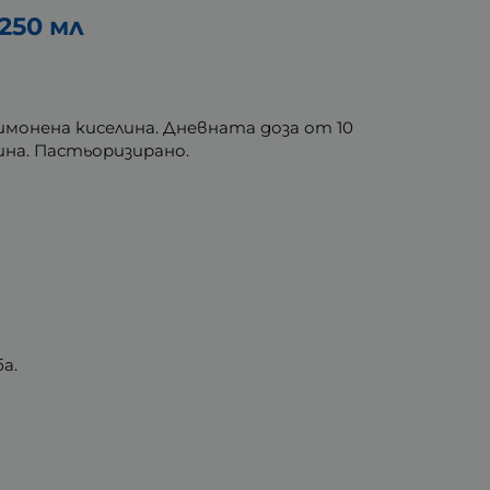
250 мл
лимонена киселина. Дневната доза от 10
на. Пастьоризирано.
а.