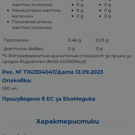
мастни киселини
0 g
0 g
Ненаситени мастни
0 g
0 g
киселини
0 g
0 g
Полиненаситени
мастни киселини
Протеини
0.46 g
0.23 g
Диетични фибри
0 g
0 g
*% RVH-референтна хранителна стойност за прием за
среден възрастен (8400 kJ/2000kcal)
Рег. № Т162304047/Дата 12.09.2023
Опаковка:
500 мл
Произведено в ЕС за ЕкоМедика
Характеристики