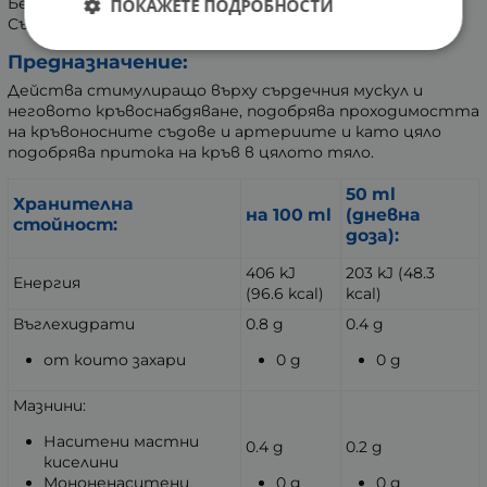
Без добавена захар.
ПОКАЖЕТЕ ПОДРОБНОСТИ
Съдържа естествено срещащи се захари.
Предназначение:
Действа стимулиращо върху сърдечния мускул и
неговото кръвоснабдяване, подобрява проходимостта
на кръвоносните съдове и артериите и като цяло
подобрява притока на кръв в цялото тяло.
50 ml
Хранителна
на 100 ml
(дневна
стойност:
доза):
406 kJ
203 kJ (48.3
Енергия
(96.6 kcal)
kcal)
Въглехидрати
0.8 g
0.4 g
от които захари
0 g
0 g
Мазнини:
Наситени мастни
0.4 g
0.2 g
киселини
Мононенаситени
0 g
0 g