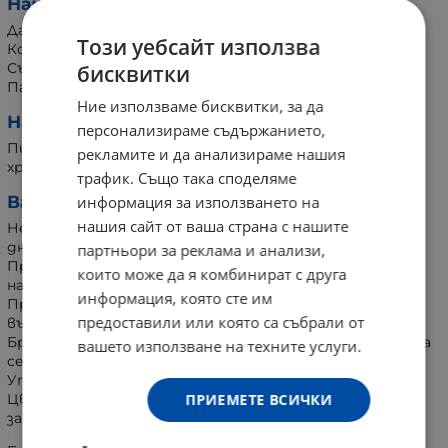
Начин на съхранение:
Да се съхранява след отваряне в хладилник.
Този уебсайт използва
Консумирайте до 21 дни след отваряне.
Съхранявайте на недостъпно за малки деца място.
бисквитки
Пазете от пряка слънчева светлина.
Ние използваме бисквитки, за да
Начин на употреба:
персонализираме съдържанието,
Пие се по 25 мл 2 пъти на ден, поне половин час преди
рекламите и да анализираме нашия
хранене. Разклатете преди употреба.
трафик. Също така споделяме
Важно:
информация за използването на
нашия сайт от ваша страна с нашите
Не се препоръчва да се превишава максималната
дневна доза.
партньори за реклама и анализи,
Продуктът не може да се прилага като заместител
които може да я комбинират с друга
на разнообразното хранене.
информация, която сте им
Продуктът не е предназначен за деца под 3-годишна
предоставили или която са събрали от
възраст.
Бременни и кърмещи жени трябва преди употреба да
вашето използване на техните услуги.
се консултират с лекар.
Утайката на дъното на бутилката не е дефект.
Цвят, мирис и вкус маже да варират леко в
ПРИЕМЕТЕ ВСИЧКИ
зависимост от производствената партида.