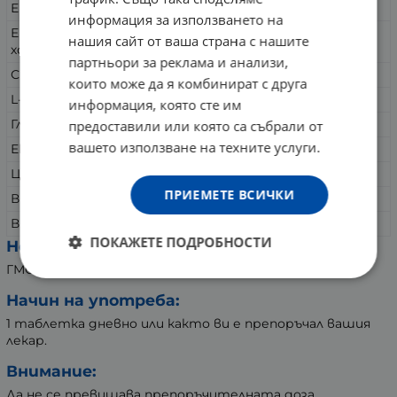
Екстракт от пигеум
100 mg
информация за използването на
Екстракт от
нашия сайт от ваша страна с нашите
85 mg
хортензия
партньори за реклама и анализи,
Силиций
85 mg
които може да я комбинират с друга
L-аргинин
67 mg
информация, която сте им
Глутаминова киселина
68 mg
предоставили или която са събрали от
вашето използване на техните услуги.
Екстракт от женшен
67 mg
Цинк
15 mg
ПРИЕМЕТЕ ВСИЧКИ
Витамин A
5000 IU
Витамин E
30 IU
ПОКАЖЕТЕ ПОДРОБНОСТИ
Не съдържа:
ГМО, глутен.
Начин на употреба:
1 таблетка дневно или както ви е препоръчал вашия
лекар.
Внимание:
Да не се превишава препоръчителната доза.