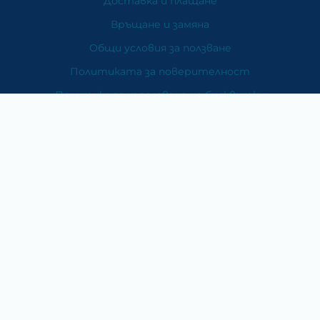
Доставка и плащане
Връщане и замяна
Общи условия за ползване
Политиката за поверителност
Политика за използване на бисквитки
При възникване на спор, свързан с покупка онлайн,
можете да ползвате сайта ОРС
Вашите права
Отказ от сделка
За Нас
Карта на сайта
Контакти
Категории
Храни и хранителни добавки
Козметика