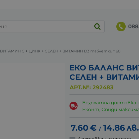
088
ВИТАМИН C + ЦИНК + СЕЛЕН + ВИТАМИН D3 таблетки * 60
ЕКО БАЛАНС ВИ
СЕЛЕН + ВИТАМИ
АРТ.№:
292483
Безплатна доставка 
Еконт, Спиди максималн
7.60
€
14.86
лв.
/
Доставка и плащане