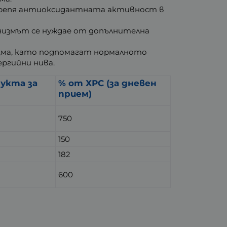
крепя антиоксидантната активност в
анизмът се нуждае от допълнителна
изма, като подпомагат нормалното
ргийни нива.
дукта за
% от ХРС (за дневен
прием)
750
150
182
600