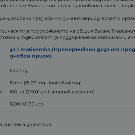
етките от влиянието на оксидативния стрес и под
ем, особено през есенно-зимния период, когато орг
опринасят за поддържането на общия баланс в орган
стема и съдействат за поддържане на оптимални ене
за 1 таблетка (Препоръчвана доза от про
дневен прием)
600 mg
15 mg (18.67 mg Цинков оксид)
т
100 µg (219.01 µg Натриев селенит)
1200 IU (30 µg)
 система действие.