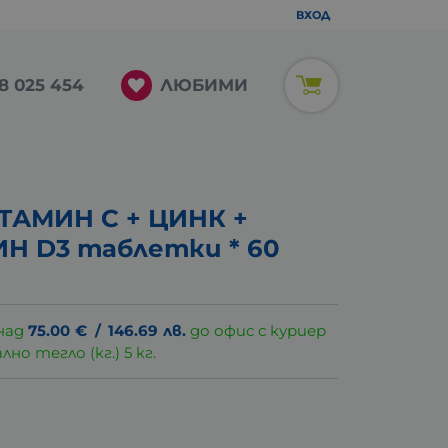
ВХОД
ЛЮБИМИ
8 025 454
ТАМИН C + ЦИНК +
Н D3 таблетки * 60
над
75.00
€
/
146.69
лв.
до офис с куриер
о тегло (кг.) 5 кг.