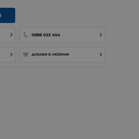
И
0888 025 454
ДОБАВИ В ЛЮБИМИ