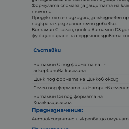
Формулата спомага за защитата на кл
тялото.
Продуктът е подходящ за ежедневен при
подкрепа чрез хранителни добавки.
Витамин C, селен, цинк и витамин D3 д
функциониране на сърдечносъдовата си
Съставки
Витамин C под формата на L-
аскорбинова киселина
Цинк под формата на Цинков оксид
Селен под формата на Натриев селени
Витамин D3 под формата на
Холекалциферол
Предназначение:
Антиоксидантно и укрепващо имунната