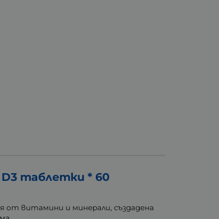
D3 таблетки * 60
я от витамини и минерали, създадена
ма.