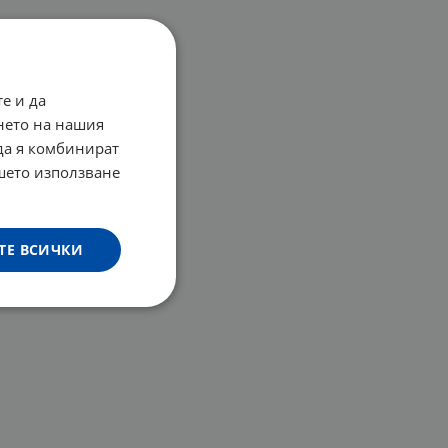
е и да
нето на нашия
 да я комбинират
ашето използване
ТЕ ВСИЧКИ