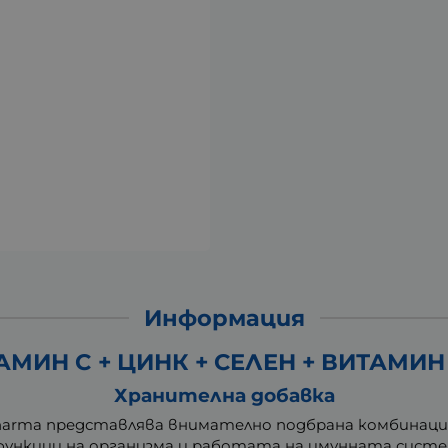
Информация
МИН C + ЦИНК + СЕЛЕН + ВИТАМИН 
Хранителна добавка
Pharma представлява внимателно подбрана комбинаци
ункции на организма и работата на имунната систе