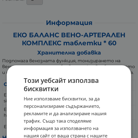
Информация
ЕКО БАЛАНС ВЕНО-АРТЕРАЛЕН
КОМПЛЕКС таблетки * 60
Хранителна добавка
Подпомага венозната функция, тонизирането на
вените, спомага за подобряване на кръвообращението
и нормалната функция на сърдечно съдовата система.
Този уебсайт използва
Съставки:
бисквитки
Екстракт от портокалови кори на Citrus
600
Ние използваме бисквитки, за да
sinensis, съдържащ Диосмин
mg
персонализираме съдържанието,
Екстракт от плод на конски кестен Aesculus
300
рекламите и да анализираме нашия
hippocastanum
mg
трафик. Също така споделяме
100
Екстракт от гроздови семки (Grape seed extract)
информация за използването на
mg
нашия сайт от ваша страна с нашите
Не съдържа: