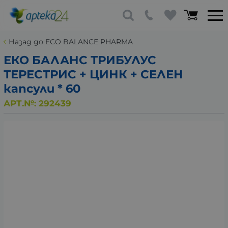
Назад до ECO BALANCE PHARMA
ЕКО БАЛАНС ТРИБУЛУС
ТЕРЕСТРИС + ЦИНК + СЕЛЕН
капсули * 60
АРТ.№:
292439