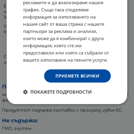
рекламите и да анализираме нашия
Екстракт от надземната
трафик. Също така споделяме
част на Бабини зъби (Tribulus
500 mg
информация за използването на
Terrestris)
нашия сайт от ваша страна с нашите
Цинк (под формата на Цинков
15 mg
партньори за реклама и анализи,
оксид)
които може да я комбинират с друга
Цинков оксид
18,66 mg
информация, която сте им
предоставили или която са събрали от
Селен (под формата на
100 µg
вашето използване на техните услуги.
натриев селенит)
натриев селенит
219,01 µg
ПРИЕМЕТЕ ВСИЧКИ
Помощни вещества:
ПОКАЖЕТЕ ПОДРОБНОСТИ
микрокристална целулоза, магнезиев стеарат, калиев
фосфат.
Продуктът съдържа съставки с произход извън EC.
Не съдържа:
ГМО, глутен.