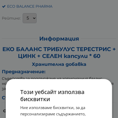
ECO BALANCE PHARMA
Рейтинг:
Информация
ЕКО БАЛАНС ТРИБУЛУС ТЕРЕСТРИС +
ЦИНК + СЕЛЕН капсули * 60
Хранителна добавка
Предназначение:
Съдейства за поддържане на хормоналния баланс,
нормалната функция на имунната система. Допринася
за защита на клетките от оксидативния стрес.
Този уебсайт използва
Състав:
бисквитки
в 2 капсули /
Ние използваме бисквитки, за да
Съдържание
препоръчителна
персонализираме съдържанието,
дневна доза