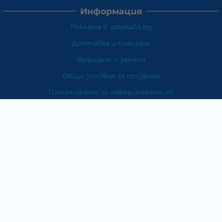
Информация
Реклама в apteka24.bg
Доставка и плащане
Връщане и замяна
Общи условия за ползване
Политиката за поверителност
Политика за използване на бисквитки
При възникване на спор, свързан с покупка онлайн,
можете да ползвате сайта ОРС
Вашите права
Отказ от сделка
За Нас
Карта на сайта
Контакти