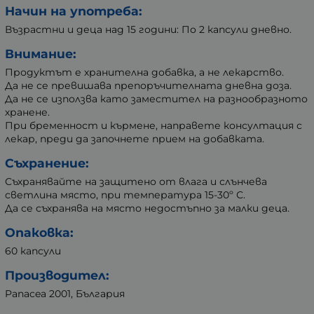
Начин на употреба:
Възрастни и деца над 15 години: По 2 капсули дневно.
Внимание:
Продуктът е хранителна добавка, а не лекарство.
Да не се превишава препоръчителната дневна доза.
Да не се използва като заместител на разнообразното
хранене.
При бременност и кърмене, направете консултация с
лекар, преди да започнете прием на добавката.
Съхранение:
Съхранявайте на защитено от влага и слънчева
светлина място, при температура 15-30º С.
Да се съхранява на място недостъпно за малки деца.
Опаковка:
60 капсули
Производител:
Panacea 2001, България