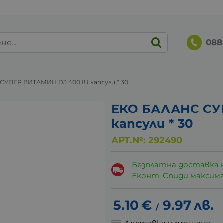
088
СУПЕР ВИТАМИН D3 400 IU капсули * 30
ЕКО БАЛАНС СУ
капсули * 30
АРТ.№:
292490
Безплатна доставка 
Еконт, Спиди максималн
5.10
€
9.97
лв.
/
Доставка и плащане