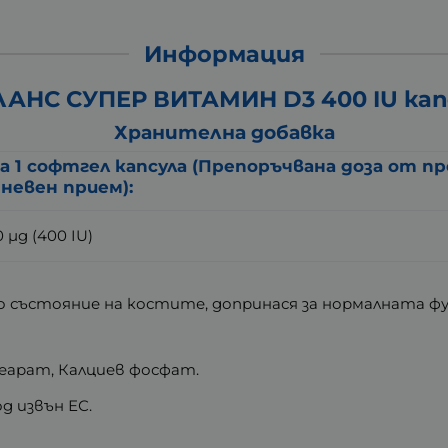
Информация
АНС СУПЕР ВИТАМИН D3 400 IU капс
Хранителна добавка
а 1 софтгел капсула (Препоръчвана доза от п
невен прием):
0 µg (400 IU)
о състояние на костите, допринася за нормалната ф
еарат, Калциев фосфат.
д извън ЕС.