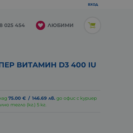
ВХОД
ЛЮБИМИ
8 025 454
ПЕР ВИТАМИН D3 400 IU
над
75.00
€
/
146.69
лв.
до офис с куриер
о тегло (кг.) 5 кг.