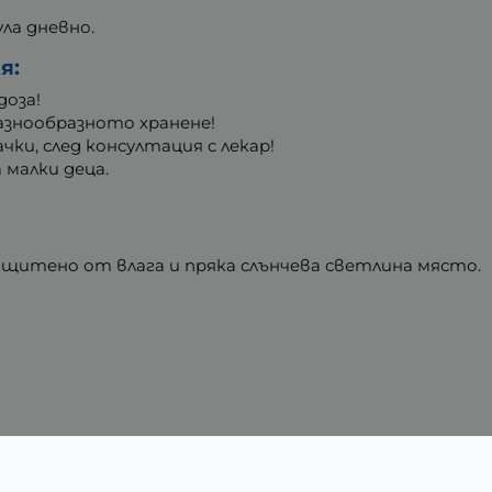
ула дневно.
я:
доза!
разнообразното хранене!
ки, след консултация с лекар!
 малки деца.
защитено от влага и пряка слънчева светлина място.