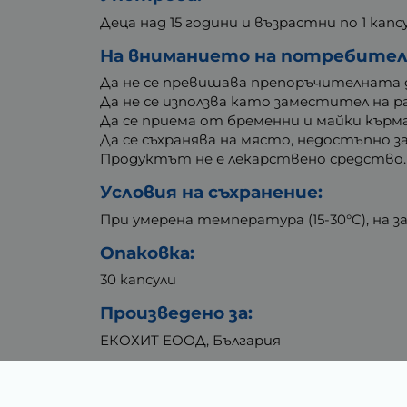
Деца над 15 години и възрастни по 1 капс
На вниманието на потребител
Да не се превишава препоръчителната 
Да не се използва като заместител на 
Да се приема от бременни и майки кърмач
Да се съхранява на място, недостъпно за
Продуктът не е лекарствено средство.
Условия на съхранение:
При умерена температура (15-30°C), на 
Опаковка:
30 капсули
Произведено за:
ЕКОХИТ ЕООД, България