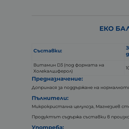
ЕКО БАЛ
З
Съставки:
д
Витамин D3 (под формата на
1
Холекалциферол)
Предназначение:
Допринася за поддържане на нормалнот
Пълнители:
Микрокристална целулоза, Магнезиев ст
Продуктът съдържа съставки в произхо
Употреба: