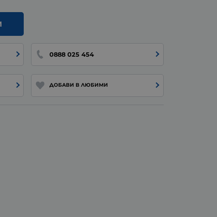
И
0888 025 454
ДОБАВИ В ЛЮБИМИ