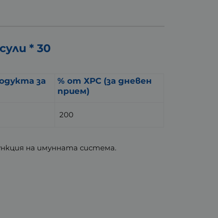
ули * 30
родукта за
% от ХРС (за дневен
прием)
200
ункция на имунната система.