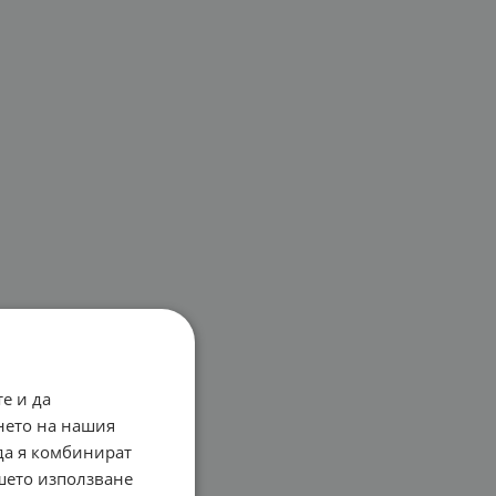
е и да
нето на нашия
 да я комбинират
ашето използване