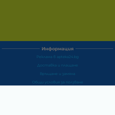
Информация
Реклама в apteka24.bg
Доставка и плащане
Връщане и замяна
Общи условия за ползване
Политиката за поверителност
Политика за използване на бисквитки
При възникване на спор, свързан с покупка онлайн,
можете да ползвате сайта ОРС