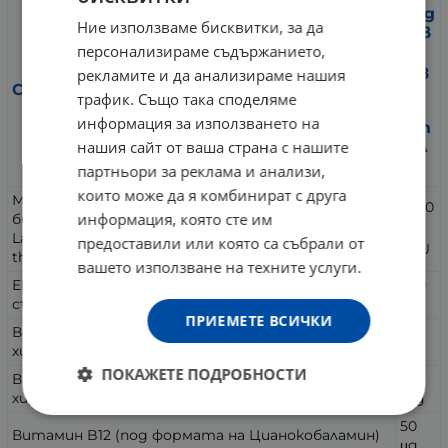
в 1 д
Ние използваме бисквитки, за да
нев
персонализираме съдържанието,
на
доз
рекламите и да анализираме нашия
Съдържание
а
трафик. Също така споделяме
(2
информация за използването на
кап
нашия сайт от ваша страна с нашите
сул
и)
партньори за реклама и анализи,
които може да я комбинират с друга
Млечнокисели пробиотични бактерии и
12x10
информация, която сте им
бифидобактерии (Lactobacillus rhamnosus,
9
Lactobacillus bulgaricus, Streptococcus
предоставили или която са събрали от
CFU
thermophilus, Bifidobacterium infantis)
вашето използване на техните услуги.
Екстракт получен от корен на Цикория
300
съдържащ инулин (Cichorium intybus)
mg
ПРИЕМЕТЕ ВСИЧКИ
Витамин B1 (под формата на Тиамин
14
хидрохлорид)
mg
ПОКАЖЕТЕ ПОДРОБНОСТИ
Витамин B6 (под формата на Пиридоксин
10
хидрохлорид)
mg
50
Витамин B12 (под формата на Цианокобаламин)
μg