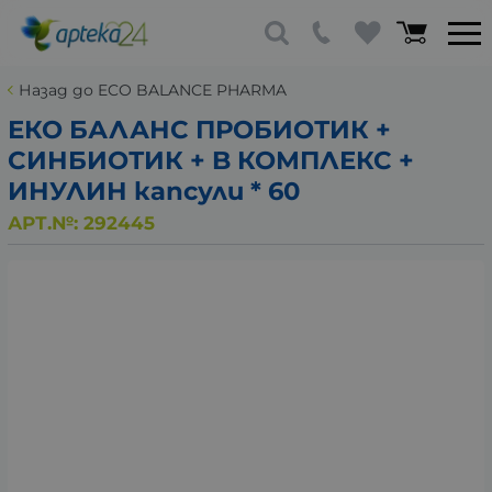
Назад до ECO BALANCE PHARMA
ЕКО БАЛАНС ПРОБИОТИК +
СИНБИОТИК + B КОМПЛЕКС +
ИНУЛИН капсули * 60
АРТ.№:
292445