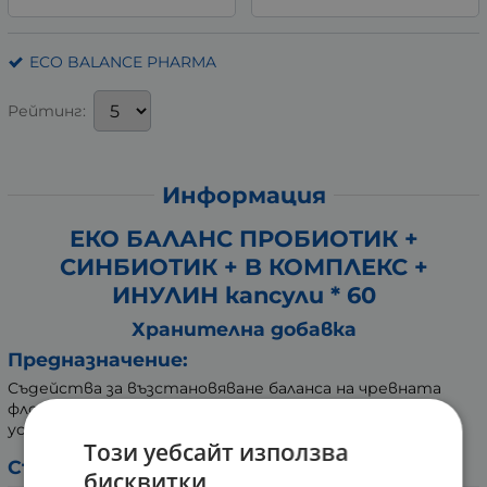
ECO BALANCE PHARMA
Рейтинг:
Информация
ЕКО БАЛАНС ПРОБИОТИК +
СИНБИОТИК + B КОМПЛЕКС +
ИНУЛИН капсули * 60
Хранителна добавка
Предназначение:
Съдейства за възстановяване баланса на чревната
флора. Наличието на пробиотик (инулин) подпомага
усвояването на калция в организма.
Този уебсайт използва
Състав:
бисквитки