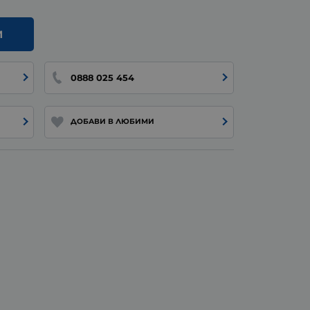
И
0888 025 454
ДОБАВИ В ЛЮБИМИ