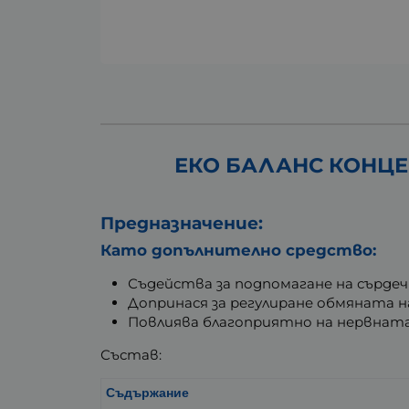
ЕКО БАЛАНС КОНЦЕН
Предназначение:
Като допълнително средство:
Съдейства за подпомагане на сърде
Допринася за регулиране обмяната 
Повлиява благоприятно на нервната
Състав:
Съдържание