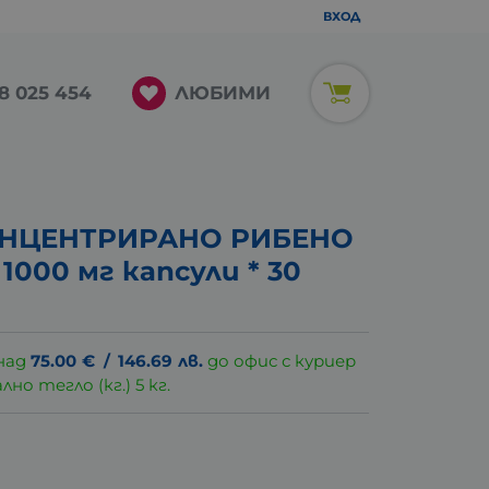
ВХОД
ЛЮБИМИ
8 025 454
ОНЦЕНТРИРАНО РИБЕНО
000 мг капсули * 30
над
75.00
€
/
146.69
лв.
до офис с куриер
о тегло (кг.) 5 кг.