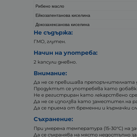
Рибено масло
Ейкозапентанова киселина
Докозахексанова киселина
Не съдържа:
ГМО, глутен.
Начин на употреба:
2 капсули дневно.
Внимание:
Да не се превишава препоръчителната д
Продуктът се употребява като добавка
Не е регистриран като лекарствено ср
Да не се използва като заместител на 
Да се приема от бременни и кърмачки сл
Съхранение:
При умерена температура (15-30°C) на 
Да се съхранява на място недостъпно за