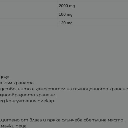
2000 mg
180 mg
120 mg
оза.
 към храната.
едство, нито е заместител на пълноценното хранене
разнообразното хранене.
ед консултация с лекар.
защитено от влага и пряка слънчева светлина място.
 малки деца.