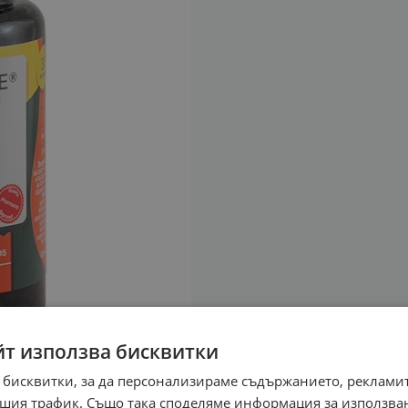
йт използва бисквитки
 бисквитки, за да персонализираме съдържанието, рекламит
шия трафик. Също така споделяме информация за използва