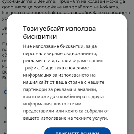
сухожилията и вените. Приемът на колаген може да
допринесе за поддържане на здравето на кожата,
косата и ноктите, както и за подобряване на общото
усещане за подвижност.
Този уебсайт използва
За най-добра усвояемост се препоръчва колагенът да
се приема на гладно.
бисквитки
Продуктът е допълнен с хиалуронова киселина, която
Ние използваме бисквитки, за да
подпомага хидратацията на кожата и й придава
персонализираме съдържанието,
свежест, витамини като B5, който е важен за
рекламите и да анализираме нашия
нормалната регенерация на тъканите, Витамин С,
който е свързан с производството на колаген,
трафик. Също така споделяме
Витамин D3, който има антиоксидантни свойства, и
информация за използването на
Биотин, важен за някои клетъчни процеси.
нашия сайт от ваша страна с нашите
партньори за реклама и анализи,
За 1 супена
За 2 супени
Съставки:
лъжица:
лъжици:
които може да я комбинират с друга
информация, която сте им
5895 mg
11790 mg
Колаген пептиди
предоставили или която са събрали от
(**%NRVs)
(**%NRVs)
вашето използване на техните услуги.
53 mg
106 mg
Хиалуронова киселина
(**%NRVs)
(**%NRVs)
Витамин B5 (D-калциев
30 mg
60 mg
ПРИЕМЕТЕ ВСИЧКИ