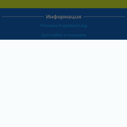
Информация
Реклама в apteka24.bg
Доставка и плащане
Връщане и замяна
Общи условия за ползване
Политиката за поверителност
Политика за използване на бисквитки
При възникване на спор, свързан с покупка онлайн,
можете да ползвате сайта ОРС
Вашите права
Отказ от сделка
За Нас
Карта на сайта