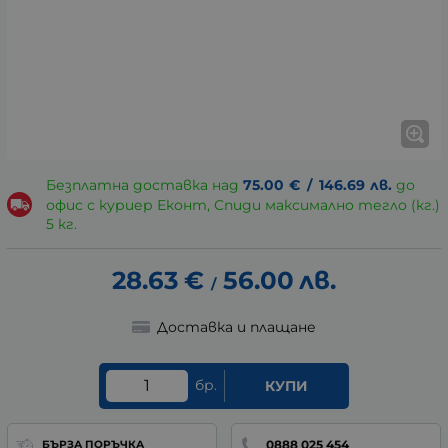
Безплатна доставка над
75.00
€
/
146.69
лв.
до
офис с куриер Еконт, Спиди максимално тегло (кг.)
5 кг.
28.63
€
56.00
лв.
/
Доставка и плащане
бр.
КУПИ
0888 025 454
БЪРЗА ПОРЪЧКА