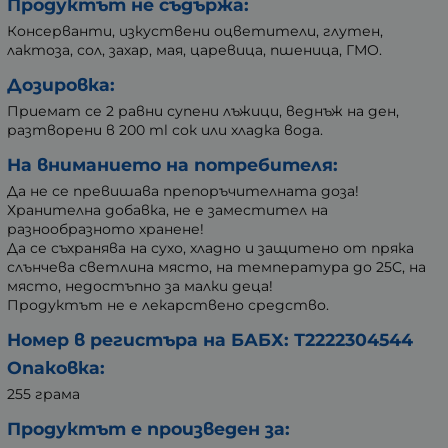
Продуктът не съдържа:
Консерванти, изкуствени оцветители, глутен,
лактоза, сол, захар, мая, царевица, пшеница, ГМО.
Дозировка:
Приемат се 2 равни супени лъжици, веднъж на ден,
разтворени в 200 ml сок или хладка вода.
На вниманието на потребителя:
Да не се превишава препоръчителната доза!
Хранителна добавка, не е заместител на
разнообразното хранене!
Да се съхранява на сухо, хладно и защитено от пряка
слънчева светлина място, на температура до 25C, на
място, недостъпно за малки деца!
Продуктът не е лекарствено средство.
Номер в регистъра на БАБХ: Т2222304544
Опаковка:
255 грама
Продуктът е произведен за: