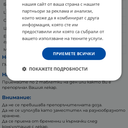
нашия сайт от ваша страна с нашите
Бромелаин
125 mg
партньори за реклама и анализи,
L - метионин
40 mg
които може да я комбинират с друга
Селен
100 mcg
информация, която сте им
Цинк
15 mg
предоставили или която са събрали от
Екстракт от
вашето използване на техните услуги.
5 mg
гроздово семе
Манган
4 mg
ПРИЕМЕТЕ ВСИЧКИ
Не съдържа:
ГМО, глутен.
ПОКАЖЕТЕ ПОДРОБНОСТИ
Начин на употреба:
Приемайте по 2 таблетки на ден или както Ви е
препоръчал Вашия лекар.
Внимание:
Да не се превишава препоръчителната доза.
Да не се използва като заместител на разнообразното
хранене.
Да се приема от бременни и кърмачки след
консултация с лекар.