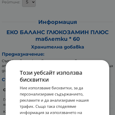
Рейтинг:
Информация
ЕКО БАЛАНС ГЛЮКОЗАМИН ПЛЮС
таблетки * 60
Хранителна добавка
Предназначение:
Съдейства за укрепване на опорно-двигателния
апарат - кости, стави, сухожилия и мускули. Подходяща
добавка за физически активни хора.
Този уебсайт използва
бисквитки
Състав:
в 2 таблетки /
Ние използваме бисквитки, за да
Съдържание
препоръчителна дневна доза
персонализираме съдържанието,
Глюкозамин
рекламите и да анализираме нашия
500 mg
хидрохлорид
трафик. Също така споделяме
Калций
250 mg
информация за използването на