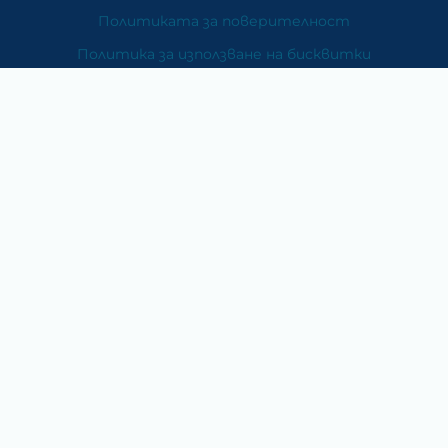
Политиката за поверителност
Политика за използване на бисквитки
При възникване на спор, свързан с покупка онлайн,
можете да ползвате сайта ОРС
Вашите права
Отказ от сделка
За Нас
Карта на сайта
Контакти
Категории
Храни и хранителни добавки
Козметика
Хигиена и защита
Перилни и почистващи препарати