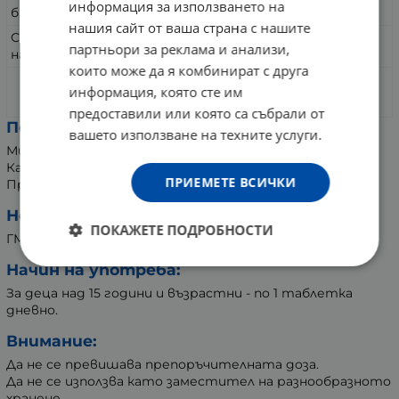
500 mcg
информация за използването на
биотин)
нашия сайт от ваша страна с нашите
Селен (под формата на
100 mcg
партньори за реклама и анализи,
натриев селенит)
които може да я комбинират с друга
информация, която сте им
натриев селенит
219
mcg
предоставили или която са събрали от
Помощни вещества:
вашето използване на техните услуги.
Микрокристална целулоза, Магнезиев стеарат,
Калциев фосфат.
ПРИЕМЕТЕ ВСИЧКИ
Продукта съдържа съставки с произход извън ЕС.
Не съдържа:
ПОКАЖЕТЕ ПОДРОБНОСТИ
ГМО, глутен.
Начин на употреба:
За деца над 15 години и възрастни - по 1 таблетка
дневно.
Внимание:
Да не се превишава препоръчителната доза.
Да не се използва като заместител на разнообразното
хранене.