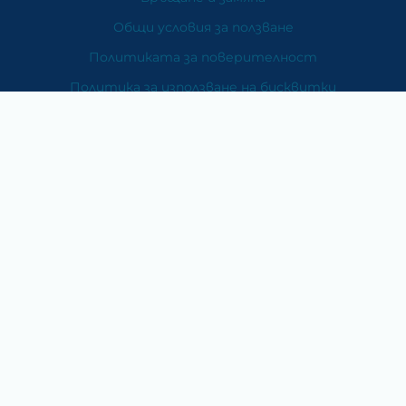
Общи условия за ползване
Политиката за поверителност
Политика за използване на бисквитки
При възникване на спор, свързан с покупка онлайн,
можете да ползвате сайта ОРС
Вашите права
Отказ от сделка
За Нас
Карта на сайта
Контакти
Категории
Храни и хранителни добавки
Козметика
Хигиена и защита