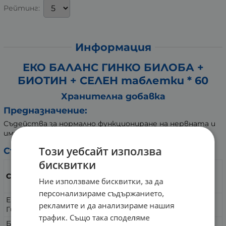
Рейтинг:
Информация
ЕКО БАЛАНС ГИНКО БИЛОБА +
БИОТИН + СЕЛЕН таблетки * 60
Хранителна добавка
Предназначение:
Съдейства за нормално функциониране на нервната и
имунната системи.
Този уебсайт използва
Състав:
бисквитки
в 1 таблетка /
Съдържание
препоръчителна
Ние използваме бисквитки, за да
дневна доза
персонализираме съдържанието,
Екстракт от листа на
200 mg
рекламите и да анализираме нашия
Гинко Билоба (Ginco Biloba)
трафик. Също така споделяме
Биотин (под формата на D-