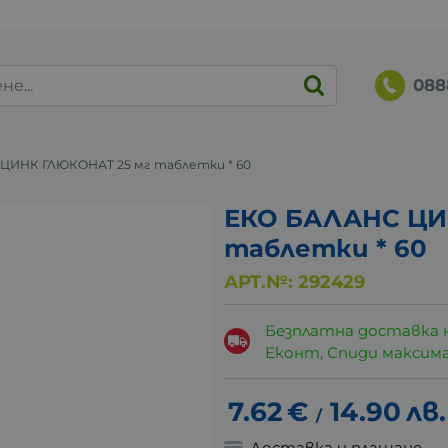
088
ЦИНК ГЛЮКОНАТ 25 мг таблетки * 60
ЕКО БАЛАНС ЦИ
таблетки * 60
АРТ.№:
292429
Безплатна доставка 
Еконт, Спиди максималн
7.62
€
14.90
лв.
/
Доставка и плащане