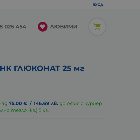
ВХОД
ЛЮБИМИ
8 025 454
НК ГЛЮКОНАТ 25 мг
над
75.00
€
/
146.69
лв.
до офис с куриер
о тегло (кг.) 5 кг.