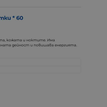
ки * 60
ата, кожата и ноктите. Има
чната дейност и повишава енергията.