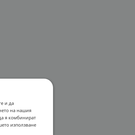
е и да
нето на нашия
 да я комбинират
ашето използване