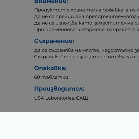
Внимание:
Продуктът е хранителна добавка, а не 
Да не се превишава препоръчителната д
Да не се използва като заместител на 
При бременност и кърмене, направете к
Съхранение:
Да се съхранява на място, недостъпно за
Съхранявайте на защитено от влага и с
Опаковка:
60 таблетки
Производител:
USA Laboratories, САЩ
Тегло (кг.)