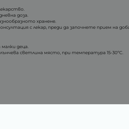
лекарство.
невна доза.
разнообразното хранене.
онсултация с лекар, преди да започнете прием на доб
 малки деца.
лънчева светлина място, при температура 15-30ºС.
Характеристики
0.12