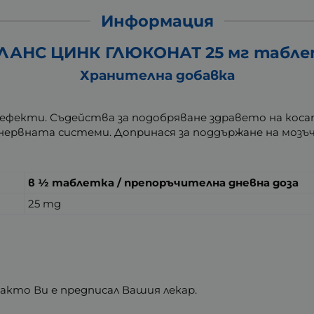
Информация
ЛАНС ЦИНК ГЛЮКОНАТ 25 мг таблет
Хранителна добавка
 ефекти. Съдейства за подобряване здравето на кос
нервната системи. Допринася за поддържане на мозъ
в ½ таблетка / препоръчителна дневна доза
25 mg
кто Ви е предписал Вашия лекар.