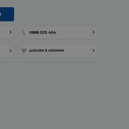
И
0888 025 454
ДОБАВИ В ЛЮБИМИ