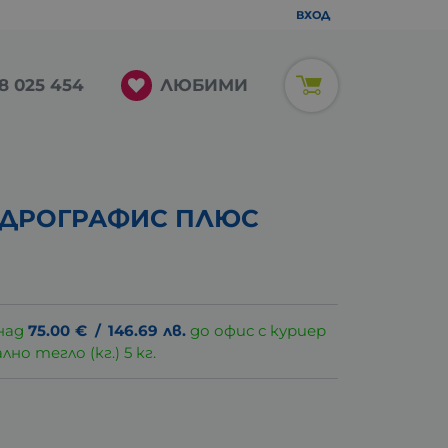
ВХОД
ЛЮБИМИ
8 025 454
НДРОГРАФИС ПЛЮС
над
75.00
€
/
146.69
лв.
до офис с куриер
о тегло (кг.) 5 кг.