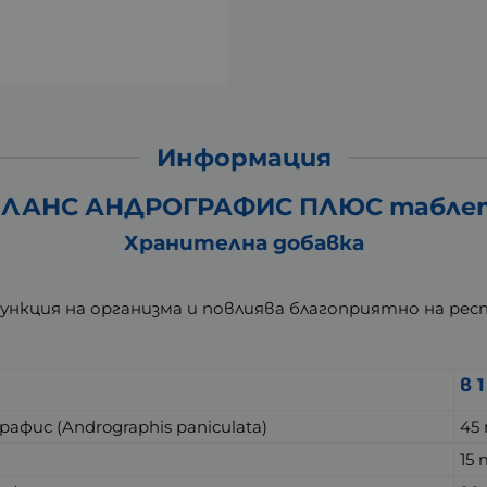
Информация
АЛАНС АНДРОГРАФИС ПЛЮС таблетк
Хранителна добавка
нкция на организма и повлиява благоприятно на ре
в 
ис (Andrographis paniculata)
45
15 