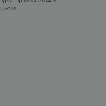
μg (197,11 μg Натриев селенит)
g (360 IU)