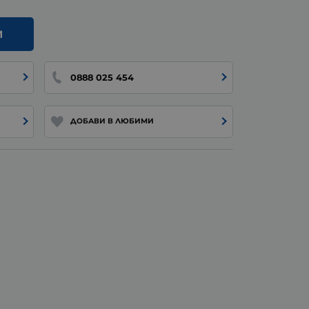
И
0888 025 454
ДОБАВИ В ЛЮБИМИ