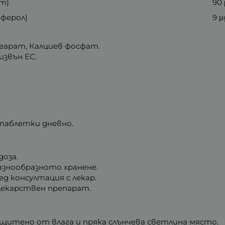
т)
90 
ферол)
9 μ
еарат, Калциев фосфат.
извън ЕС.
3 таблетки дневно.
оза.
разнообразното хранене.
ед консултация с лекар.
лекарствен препарат.
защитено от влага и пряка слънчева светлина място.