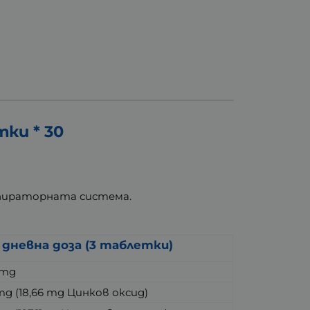
и * 30
спираторната система.
1 дневна доза (3 таблетки)
 mg
mg (18,66 mg Цинков оксид)