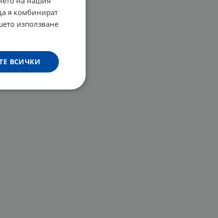
нето на нашия
 да я комбинират
ашето използване
ТЕ ВСИЧКИ