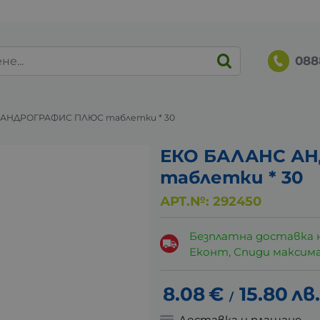
088
 АНДРОГРАФИС ПЛЮС таблетки * 30
ЕКО БАЛАНС А
таблетки * 30
АРТ.№:
292450
Безплатна доставка 
Еконт, Спиди максималн
8.08
€
15.80
лв.
/
Доставка и плащане