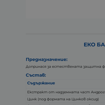
ЕКО Б
Предназначение:
Допринася за естествената защитна фу
Състав:
Съдържание
Екстракт от надземната част Андрограф
Цинк (под формата на Цинков оксид)