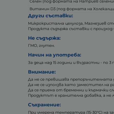
Селен (под формата на Натриев селени
Витамин D3 (под формата на Холекалци
Други съставки:
Микрокристална целулоза, Магнезиев ст
Продукта съдържа съставки с произход 
Не съдържа:
ГМО, глутен.
Начин на употреба:
За деца над 15 години и възрастни - по 
Внимание:
Да не се превишава препоръчителната д
Да не се използва като заместител на 
Да се приема от бременни и кърмачки сл
Продуктът е хранителна добавка, а не 
Съхранение:
При умерена температура (15-30°C) на 