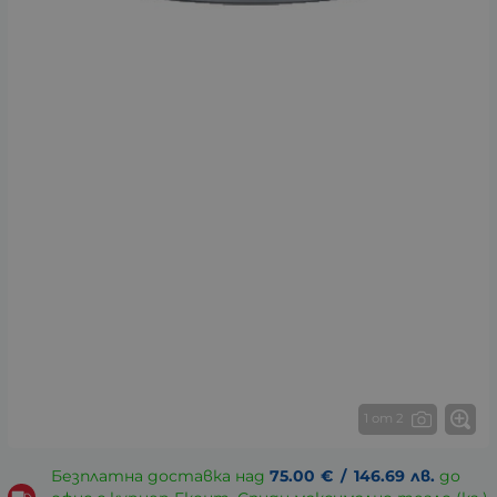
1 от 2
Безплатна доставка над
75.00
€
/
146.69
лв.
до