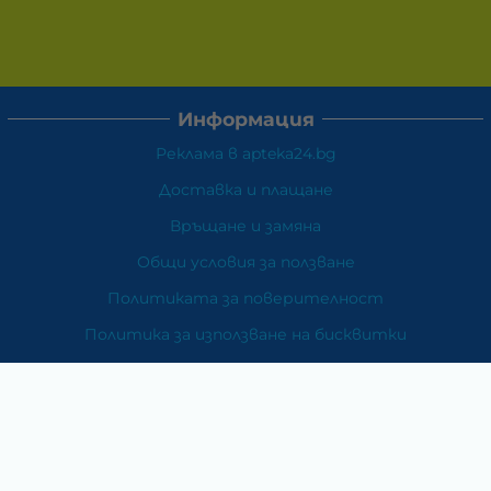
Информация
Реклама в apteka24.bg
Доставка и плащане
Връщане и замяна
Общи условия за ползване
Политиката за поверителност
Политика за използване на бисквитки
При възникване на спор, свързан с покупка онлайн,
можете да ползвате сайта ОРС
Вашите права
Отказ от сделка