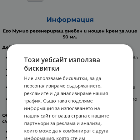
Информация
Его Мумио регенериращ дневен и нощен крем за лице
50 мл.
Действие
:
Комбинираният дневен и нощен крем възстановява
Този уебсайт използва
деликатната зона на лицето.
бисквитки
Без парабени и оцветители.
Притежава лека текстура, която хидратира и
Ние използваме бисквитки, за да
подхранва в дълбочина.
персонализираме съдържанието,
Подходящ за всеки тип кожа, както за мъже и така
рекламите и да анализираме нашия
и за жени на всяка възраст.
Осигурява антибактериална защита от вредното
трафик. Също така споделяме
влияние на околната среда чрез чисто СРЕБРО.
информация за използването на
нашия сайт от ваша страна с нашите
Обогатен с комплекса Shilajit (Мумио), който
съдържа:
партньори за реклама и анализи,
които може да я комбинират с друга
хуминовата киселини;
84 вида минерали в естествена йонна форма;
информация, която сте им