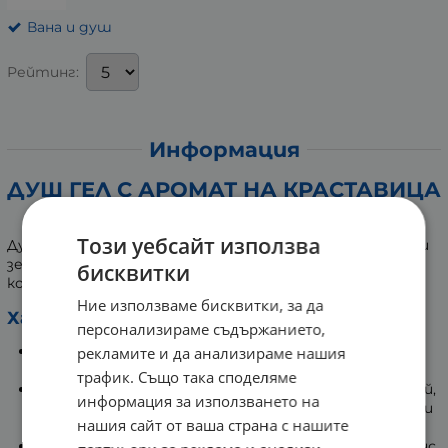
Вана и душ
Рейтинг:
Информация
ДУШ ГЕЛ С АРОМАТ НА КРАСТАВИЦА
И ЗЕЛЕН ЧАЙ 500 мл FLUFF
Този уебсайт използва
Душ гелът Fluff с освежаващ аромат на краставица и
зелен чай нежно почиства, хидратира и тонизира
бисквитки
кожата.
Ние използваме бисквитки, за да
Характеристики:
персонализираме съдържанието,
Нежна и освежаваща формула, която почиства
рекламите и да анализираме нашия
кожата без да я изсушава.
трафик. Също така споделяме
Обогатен с екстракти от краставица и зелен чай,
информация за използването на
известни със своите хидратиращи и тонизиращи
нашия сайт от ваша страна с нашите
свойства.
Освежаващ аромат с лек, чист и естествен нюанс.