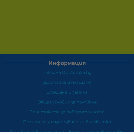
Информация
Реклама в apteka24.bg
Доставка и плащане
Връщане и замяна
Общи условия за ползване
Политиката за поверителност
Политика за използване на бисквитки
При възникване на спор, свързан с покупка онлайн,