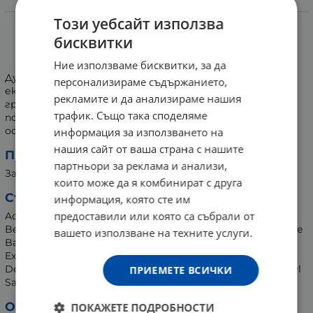
Информация
Този уебсайт използва
ДУШ ГЕЛ АЛОЕ ВЕРА 500 мл
бисквитки
ALCHIMIA
Ние използваме бисквитки, за да
Душ гел с аромат на алое, обогатен с глицерин,
персонализираме съдържанието,
екстракт от алое вера и екстракт от семена на
рекламите и да анализираме нашия
грейпфрут. Почиства нежно кожата, подпомага
трафик. Също така споделяме
поддържането на естествената хидратация и
оставя приятно усещане за свежест и комфорт.
информация за използването на
нашия сайт от ваша страна с нашите
Предназначение:
партньори за реклама и анализи,
За измиване на тяло.
които може да я комбинират с друга
Съставки:
информация, която сте им
предоставили или която са събрали от
Aqua (Water/Eau), Sodium Coceth Sulfate, Cocamidopropyl
Betaine, Sodium Chloride, Glycerin, Parfum (Fragrance), Aloe
вашето използване на техните услуги.
Barbadensis Leaf Extract, Citrus Grandis (Grapefruit) Seed
Extract, Sodium Benzoate, Potassium Sorbate, Sodium
Dehydroacetate, Citric Acid, Linalool, Amyl Cinnamal, Benzyl
ПРИЕМЕТЕ ВСИЧКИ
Salicylate, Dimethyl Phenethyl Acetate, Vanillin, Citronellol.
Опаковка:
ПОКАЖЕТЕ ПОДРОБНОСТИ