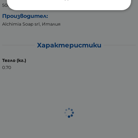
500 мл
Производител:
Alchimia Soap srl, Италия
Характеристики
Тегло (кг.)
0.70