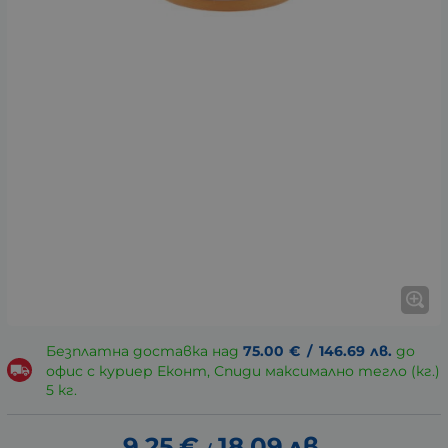
Безплатна доставка над
75.00
€
/
146.69
лв.
до
офис с куриер Еконт, Спиди максимално тегло (кг.)
5 кг.
9.25
€
18.09
лв.