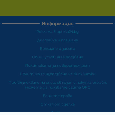
Информация
Реклама в apteka24.bg
Доставка и плащане
Връщане и замяна
Общи условия за ползване
Политиката за поверителност
Политика за използване на бисквитки
При възникване на спор, свързан с покупка онлайн,
можете да ползвате сайта ОРС
Вашите права
Отказ от сделка
За Нас