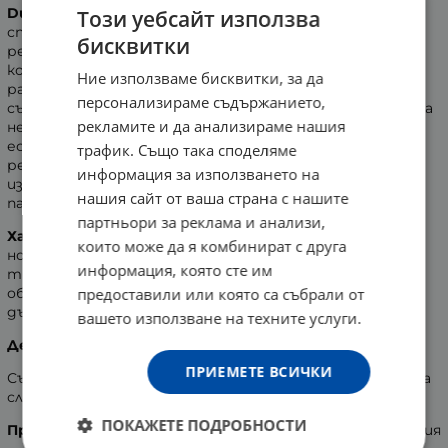
Durex Pleasure Me
са
релефни презервативи със
Този уебсайт използва
специално разработена Easy-On форма с разположени
бисквитки
релефни ивици и точки, осигуряващи изключителен
комфорт и максимална стимулация. Оребрението е
Ние използваме бисквитки, за да
разположено в долната част на презерватива, за да
персонализираме съдържанието,
създава стимулация и неповторимо усещане, както за
рекламите и да анализираме нашия
нея, така и за него. Изработени са от прозрачен
естествен латекс, лубрикирани и завършващи с
трафик. Също така споделяме
резервоар. Лесно прилягат и осигуряват
информация за използването на
изключителен комфорт и максимална стимулация за
нашия сайт от ваша страна с нашите
партньорите.
партньори за реклама и анализи,
Характеристики:
които може да я комбинират с друга
номинална широчина /отвора/ на презерватива - 56
информация, която сте им
mm
предоставили или която са събрали от
обиколка на презерватива - 120 mm
дължина на презерватива - 200 mm
вашето използване на техните услуги.
Дерматологично тествани!
ПРИЕМЕТЕ ВСИЧКИ
Съхранявайте на сухо и хладно място, далече от пряка
слънчева светлина!
ПОКАЖЕТЕ ПОДРОБНОСТИ
Производител:
Reckitt Benckiser Group,
Великобритания