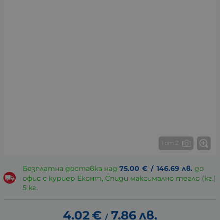
1 от 2
Безплатна доставка над
75.00
€
/
146.69
лв.
до
офис с куриер Еконт, Спиди максимално тегло (кг.)
5 кг.
4.02
€
7.86
лв.
/