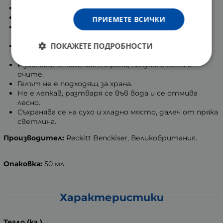
Използва се само според указанията.
Подходящ е за орален, вагинален и анален секс.
ПРИЕМЕТЕ ВСИЧКИ
Не съдържа спермициди и не е контрацептивно
средство.
ПОКАЖЕТЕ ПОДРОБНОСТИ
Може скоростта на сперматозоидите да бъде
забавена от геловете Durex Play.
Избягвайте контакт с рани, напукана кожа и
очите.
Гелът не е подходящ за храна.
Не е лепкав, разтваря се във вода и се отмива
лесно.
Съхранява се на сухо и хладно място, далеч от пряка
светлина.
Производител:
Reckitt Benckiser, Великобритания.
Опаковка:
50 мл.
Характеристики
Тегло (кг.)