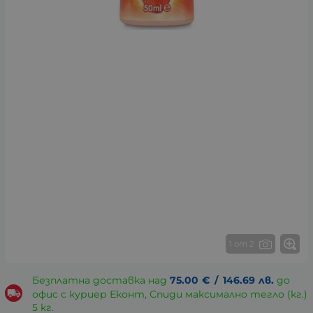
1 от 2
Безплатна доставка над
75.00
€
/
146.69
лв.
до
офис с куриер Еконт, Спиди максимално тегло (кг.)
5 кг.