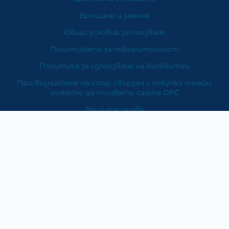
Връщане и замяна
Общи условия за ползване
Политиката за поверителност
Политика за използване на бисквитки
При възникване на спор, свързан с покупка онлайн,
можете да ползвате сайта ОРС
Вашите права
Отказ от сделка
За Нас
Карта на сайта
Контакти
Категории
Храни и хранителни добавки
Козметика