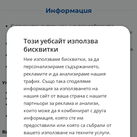
Информация
С помощта на този гел, ще разнообразите
сексуалния си живот, като се насладите на вкуса и
аромата на ягоди.
Този уебсайт използва
Без захар е и може да се отдадете на
бисквитки
удоволствието, толкова често, колкото желаете.
Лубрикантите на дурекс облекчават интимния
Ние използваме бисквитки, за да
дискомфорт и вагиналната сухота.
персонализираме съдържанието,
Създава върховно удоволствие и за двамата
партньори.
рекламите и да анализираме нашия
трафик. Също така споделяме
Употреба:
информация за използването на
Отворете капачката и стиснете леко.
нашия сайт от ваша страна с нашите
Нанесете гела, по местата, където пожелаете.
партньори за реклама и анализи,
Добавете още, в случай на необходимост от по-
които може да я комбинират с друга
голямо количество.
Може да се нанася и върху вече поставен
информация, която сте им
презерватив.
предоставили или която са събрали от
Важно!
вашето използване на техните услуги.