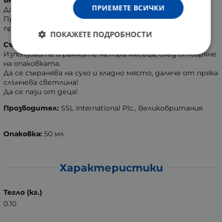
Внимание:
ПРИЕМЕТЕ ВСИЧКИ
Да се избягва контакт с очите!
При поява на дразнене или дискомфорт, да се
прекрати употребата на този продукт!
ПОКАЖЕТЕ ПОДРОБНОСТИ
Съхранение:
Използвайте в рамките на три месеца, след отваряне
на опаковката.
Да се съхранява на сухо и хладно място, далече от пряка
слънчева светлина!
Да се пази от деца!
Прозводител:
SSL International Plc., Великобритания
Опаковка:
50 мл.
Характеристики
Тегло (кг.)
0.10