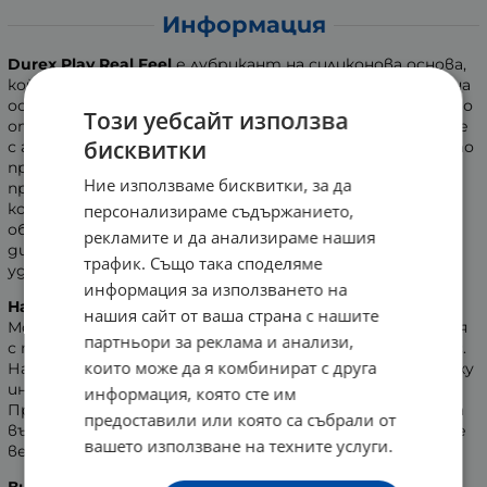
Информация
Durex Play
Real Feel
е лубрикант на силиконова основа,
който не изсъхва бързо, както лубрикантите на водна
основа и е достатъчно да нанесете малко количество
Този уебсайт използва
от него и да се насладите на Вашият партньор. Той е
бисквитки
с гелообразна и копринено гладка консистенция, която
предлага интензивно чувствено
Ние използваме бисквитки, за да
преживяване. Формулата му съдържа специална
комбинация от съставки, които овлажняват и
персонализираме съдържанието,
облекчават вагиналната сухота и елиминират
рекламите и да анализираме нашия
дискомфорта в интимните зони, за максимално
трафик. Също така споделяме
удоволствие от любовната игра.
информация за използването на
Начин на употреба:
нашия сайт от ваша страна с нашите
Може да се използва самостоятелно или в комбинация
партньори за реклама и анализи,
с презервативи. Подходящ за вагинален и орален секс.
които може да я комбинират с друга
Нанесете желаното количество от лубриканта върху
интимните зони, непосредствено преди полов акт.
информация, която сте им
При употреба с презервативи, нанесете лубриканта
предоставили или която са събрали от
върху външната страна, след като презервативът е
вашето използване на техните услуги.
вече поставен.