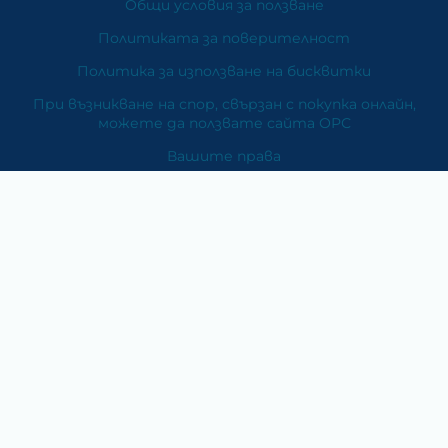
Общи условия за ползване
Политиката за поверителност
Политика за използване на бисквитки
При възникване на спор, свързан с покупка онлайн,
можете да ползвате сайта ОРС
Вашите права
Отказ от сделка
За Нас
Карта на сайта
Контакти
Категории
Храни и хранителни добавки
Козметика
Хигиена и защита