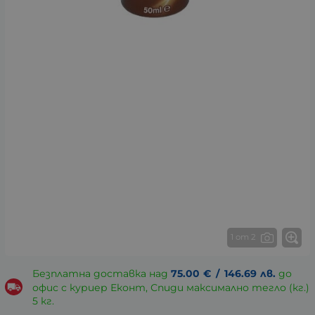
1 от 2
Безплатна доставка над
75.00
€
/
146.69
лв.
до
офис с куриер Еконт, Спиди максимално тегло (кг.)
5 кг.