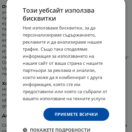
Durex
Mutual Pleasure
са релефни презервативи с
Този уебсайт използва
уникална комбинация от релефни ивици и точки и
бисквитки
лубрикант Performa, специално създадени за
едновременен климакс и интензивно преживяване на
Ние използваме бисквитки, за да
партньорите. Лубрикантът съдържа 5% Benzocaine,
който помага на него да контролира и забави
персонализираме съдържанието,
еякулацията, а комбинацията от релефни ивици и
рекламите и да анализираме нашия
точки, помагат за ускоряване на нейния оргазъм.
трафик. Също така споделяме
Изработени са от прозрачен естествен
информация за използването на
латекс, лубрикирани и завършващи с резервоар. С Easy-
On форма, която лесно приляга и осигурява
нашия сайт от ваша страна с нашите
изключителен комфорт и максимална стимулация за
партньори за реклама и анализи,
партньорите.
които може да я комбинират с друга
Характеристики:
информация, която сте им
номинална широчина /отвора/ на презерватива - 56
предоставили или която са събрали от
mm
вашето използване на техните услуги.
обиколка на презерватива - 120 mm
дължина на презерватива - 210 mm
ПРИЕМЕТЕ ВСИЧКИ
Дерматологично тествани!
Съхранявайте на сухо и хладно място, далече от пряка
ПОКАЖЕТЕ ПОДРОБНОСТИ
слънчева светлина!