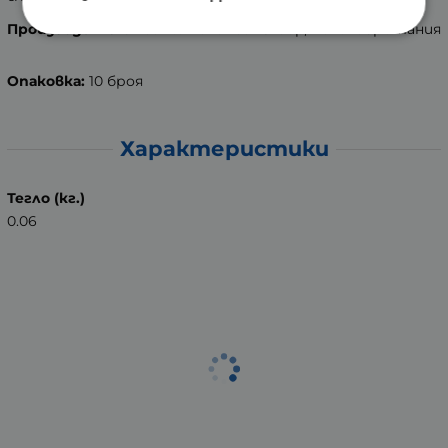
Производител:
Reckitt Benckiser Group, Великобритания
Опаковка:
10 броя
Характеристики
Тегло (кг.)
0.06