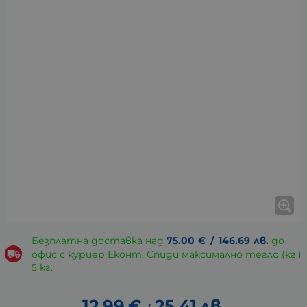
Безплатна доставка над
75.00
€
/
146.69
лв.
до
офис с куриер Еконт, Спиди максимално тегло (кг.)
5 кг.
12.99
€
25.41
лв.