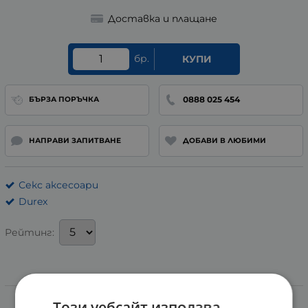
Доставка и плащане
бр.
КУПИ
0888 025 454
БЪРЗА ПОРЪЧКА
НАПРАВИ ЗАПИТВАНЕ
ДОБАВИ В ЛЮБИМИ
Секс аксесоари
Durex
Рейтинг:
Информация
Този уебсайт използва