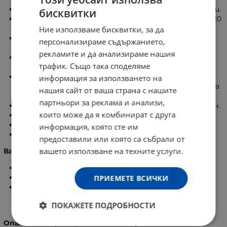
По време на секс стимулира и двамата партньори.
бисквитки
Осигурява възбуждащи и чувствени вибрации до 20
минути удоволствие.
Ние използваме бисквитки, за да
Дълбокото и мощно усещане е благодарение на
персонализираме съдържанието,
пулсиращият двигател.
рекламите и да анализираме нашия
Изключително лесен е за поставяне, включване и
трафик. Също така споделяме
изключване.
Изработен е от материал, който е свръх
информация за използването на
разтеглив. Водоустойчив е, което му позволява да
нашия сайт от ваша страна с нашите
се използва под душа или ваната.
партньори за реклама и анализи,
Изработен е от безопасни материали, от силикон.
които може да я комбинират с друга
Използва се с или без презерватив.
В опаковката има включена батерия.
информация, която сте им
Не е контрацептив.
предоставили или която са събрали от
вашето използване на техните услуги.
Важно!
Използва се само от възрастни!
Преди употреба, прочетете листовката.
ПРИЕМЕТЕ ВСИЧКИ
Производител: Reckitt Benckiser Healthcare Ltd.
Великобритания.
ПОКАЖЕТЕ ПОДРОБНОСТИ
Опаковка:
1 брой пръстен и батерия.