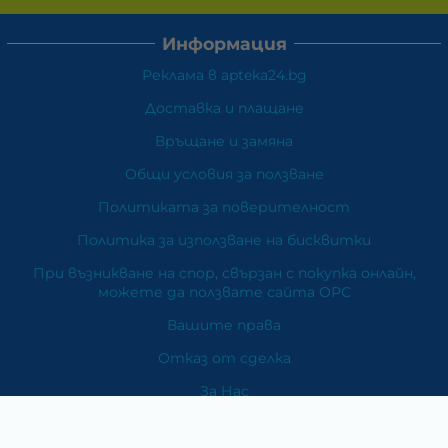
Информация
Реклама в apteka24.bg
Доставка и плащане
Връщане и замяна
Общи условия за ползване
Политиката за поверителност
Политика за използване на бисквитки
При възникване на спор, свързан с покупка онлайн,
можете да ползвате сайта ОРС
Вашите права
Отказ от сделка
За Нас
Карта на сайта