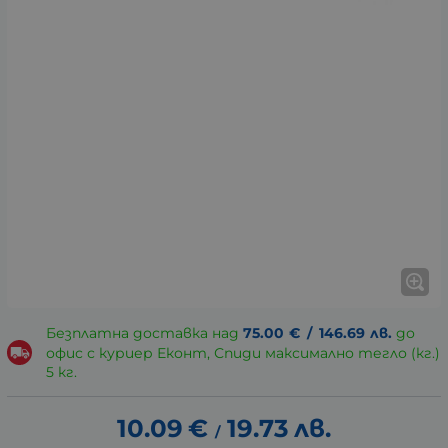
Безплатна доставка над
75.00
€
/
146.69
лв.
до
офис с куриер Еконт, Спиди максимално тегло (кг.)
5 кг.
10.09
€
19.73
лв.
/