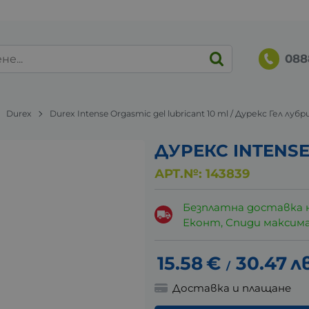
088
Durex
Durex Intense Orgasmic gel lubricant 10 ml / Дурекс Гел л
ДУРЕКС INTENS
АРТ.№:
143839
Безплатна доставка 
Еконт, Спиди максималн
15.58
€
30.47
лв
/
Доставка и плащане