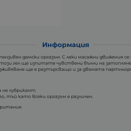
Информация
ензивен дамски оргазъм. С леки масажни движения се 
 този гел ще изпитате чувствени вълни на затоплян
изживяване ще е разтърсващо и за двамата партньор
а не лубрикант.
о, тъй като всеки оргазъм е различен.
обритания.