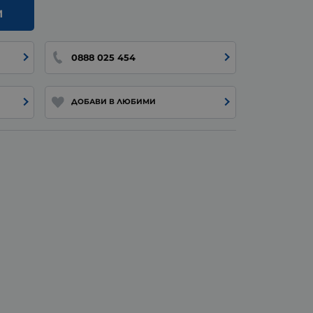
И
0888 025 454
ДОБАВИ В ЛЮБИМИ