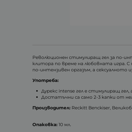
Революционен стимулиращ гел за по-инт
клитора по време на любовната игра. С
по-интензивен оргазъм, а сексуалното 
Употреба:
Дурекс intense гел е стимулиращ гел, 
Достатъчни са само 2-3 капки от нег
Производител:
Reckitt Benckiser, Велик
Опаковка:
10 мл.