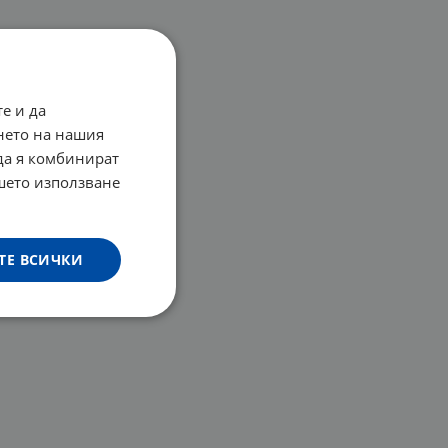
е и да
нето на нашия
 да я комбинират
ашето използване
ТЕ ВСИЧКИ