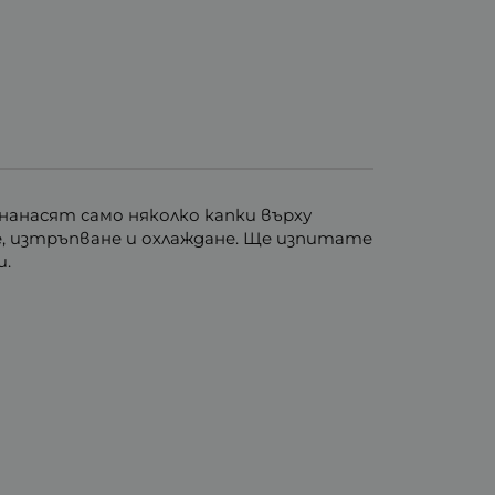
нанасят само няколко капки върху
е, изтръпване и охлаждане. Ще изпитате
и.