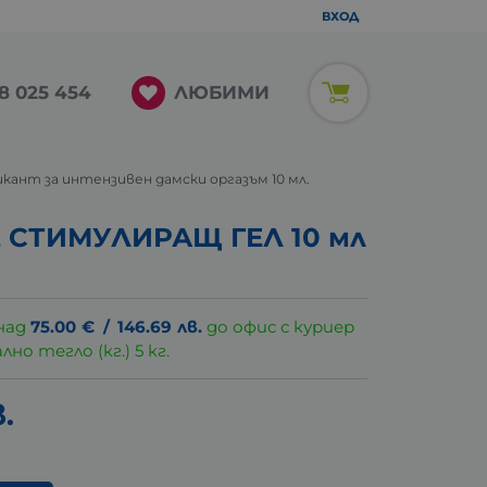
ВХОД
ЛЮБИМИ
8 025 454
убрикант за интензивен дамски оргазъм 10 мл.
E СТИМУЛИРАЩ ГЕЛ 10 мл
над
75.00
€
/
146.69
лв.
до офис с куриер
о тегло (кг.) 5 кг.
.