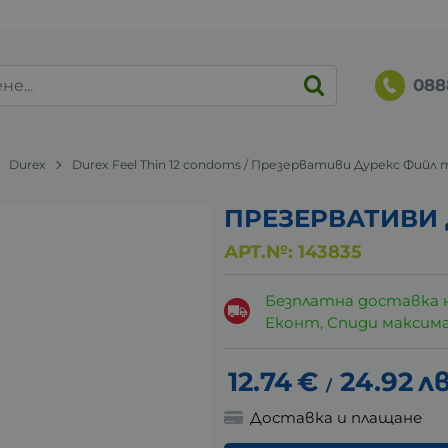
088
Durex
Durex Feel Thin 12 condoms / Презервативи Дурекс Фийл 
ПРЕЗЕРВАТИВИ Д
АРТ.№:
143835
Безплатна доставка 
Еконт, Спиди максималн
12.74
€
24.92
лв
/
Доставка и плащане