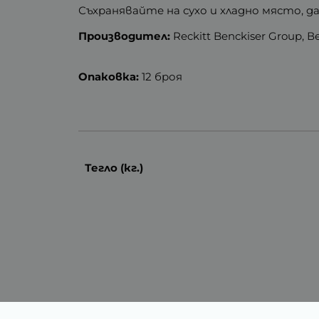
Съхранявайте на сухо и хладно място, д
Производител:
Reckitt Benckiser Group,
Опаковка:
12 броя
Тегло (кг.)