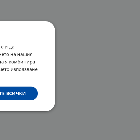
е и да
нето на нашия
 да я комбинират
ашето използване
ТЕ ВСИЧКИ