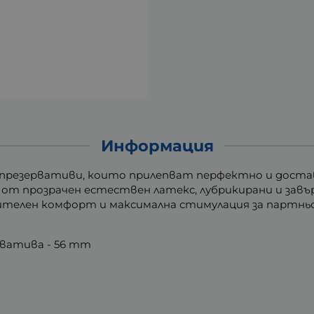
Информация
презервативи, които прилепват перфектно и доста
от прозрачен естествен латекс, лубрикирани и завър
ючителен комфорт и максимална стимулация за партн
рватива - 56 mm