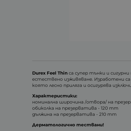
Durex
Feel Thin
са
супер тънки и сигурни
естествено изживяване. Изработени са 
която лесно приляга и осигурява изкл
Характеристики:
номинална широчина /отвора/ на презе
обиколка на презерватива - 120 mm
дължина на презерватива - 210 mm
Дерматологично тествани!