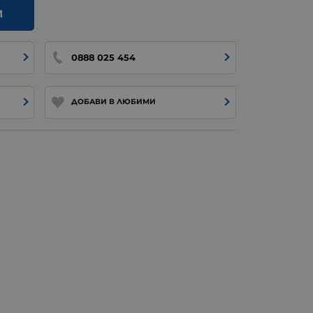
И
0888 025 454
ДОБАВИ В ЛЮБИМИ