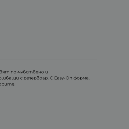
вят по-чувствено и
шващи с резервоар. С Easy-On форма,
ьорите.