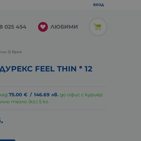
ВХОД
ЛЮБИМИ
8 025 454
тин 12 броя
УРЕКС FEEL THIN * 12
над
75.00
€
/
146.69
лв.
до офис с куриер
о тегло (кг.) 5 кг.
.