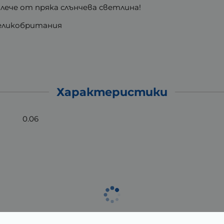
алече от пряка слънчева светлина!
 Великобритания
Характеристики
0.06