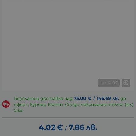
1 от 2
Безплатна доставка над
75.00
€
/
146.69
лв.
до
офис с куриер Еконт, Спиди максимално тегло (кг.)
5 кг.
4.02
€
7.86
лв.
/