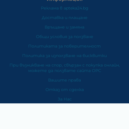
Реклама в apteka24.bg
Доставка и плащане
Връщане и замяна
Общи условия за ползване
Политиката за поверителност
Политика за използване на бисквитки
При възникване на спор, свързан с покупка онлайн,
можете да ползвате сайта ОРС
Вашите права
Отказ от сделка
За Нас
Карта на сайта
Контакти
Категории