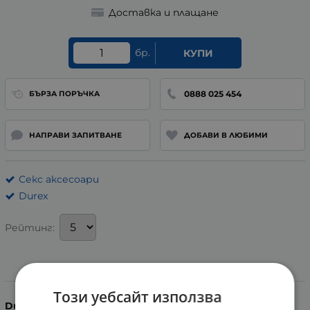
Доставка и плащане
бр.
КУПИ
0888 025 454
БЪРЗА ПОРЪЧКА
НАПРАВИ ЗАПИТВАНЕ
ДОБАВИ В ЛЮБИМИ
Секс аксесоари
Durex
Рейтинг:
Информация
Този уебсайт използва
Durex
Feel Thin
са
супер тънки и