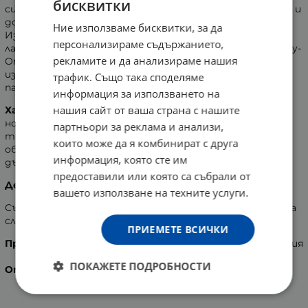
бисквитки
сигурни
презервативи, които прилепват перфектно и
доставят по-чувствено и естествено изживяване.
Ние използваме бисквитки, за да
Изработени са от прозрачен естествен
персонализираме съдържанието,
латекс, лубрикирани и завършващи с резервоар. С Easy-
рекламите и да анализираме нашия
On форма, която лесно приляга и осигурява
изключителен комфорт и максимална стимулация за
трафик. Също така споделяме
партньорите.
информация за използването на
нашия сайт от ваша страна с нашите
Характеристики:
номинална широчина /отвора/ на презерватива - 56
партньори за реклама и анализи,
mm
които може да я комбинират с друга
обиколка на презерватива - 120 mm
информация, която сте им
дължина на презерватива - 210 mm
предоставили или която са събрали от
Дерматологично тествани!
вашето използване на техните услуги.
Съхранявайте на сухо и хладно място, далече от пряка
слънчева светлина!
ПРИЕМЕТЕ ВСИЧКИ
Производител:
Reckitt Benckiser Group,
Великобритания
ПОКАЖЕТЕ ПОДРОБНОСТИ
Опаковка:
3 броя