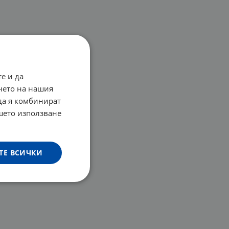
е и да
нето на нашия
 да я комбинират
ашето използване
ТЕ ВСИЧКИ