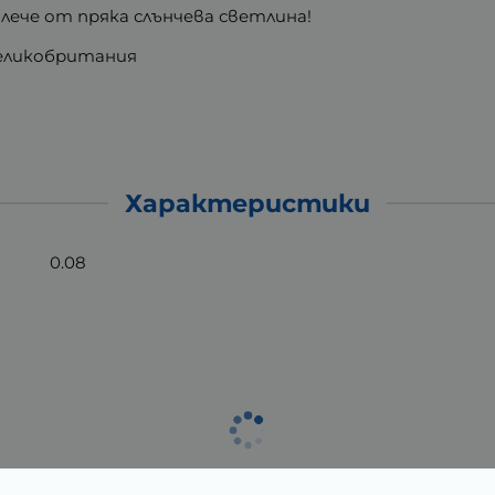
алече от пряка слънчева светлина!
 Великобритания
Характеристики
0.08