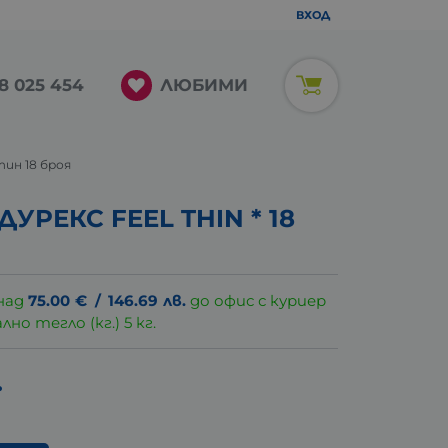
ВХОД
ЛЮБИМИ
8 025 454
тин 18 броя
УРЕКС FEEL THIN * 18
над
75.00
€
/
146.69
лв.
до офис с куриер
о тегло (кг.) 5 кг.
.