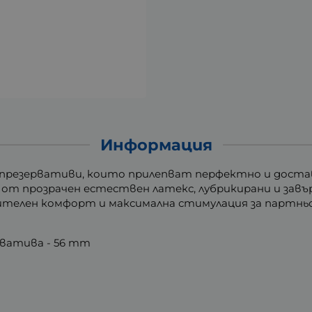
Информация
презервативи, които прилепват перфектно и доста
от прозрачен естествен латекс, лубрикирани и завър
ючителен комфорт и максимална стимулация за партн
рватива - 56 mm