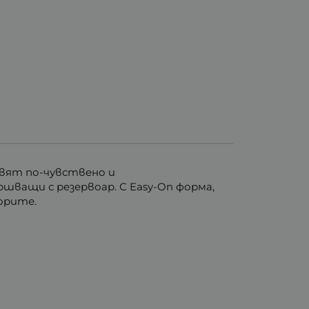
вят по-чувствено и
шващи с резервоар. С Easy-On форма,
ьорите.