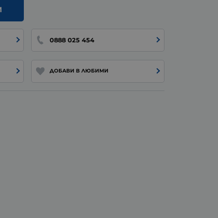
И
0888 025 454
ДОБАВИ В ЛЮБИМИ