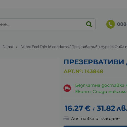
088
Durex
Durex Feel Thin 18 condoms / Презервативи Дурекс Фийл 
ПРЕЗЕРВАТИВИ Д
АРТ.№:
143848
Безплатна доставка 
Еконт, Спиди максималн
16.27
€
31.82
лв
/
Доставка и плащане