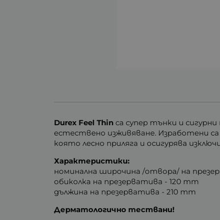
Durex
Feel Thin
са
супер тънки и сигурни
естествено изживяване. Изработени са 
която лесно приляга и осигурява изкл
Характеристики:
номинална широчина /отвора/ на презе
обиколка на презерватива - 120 mm
дължина на презерватива - 210 mm
Дерматологично тествани!