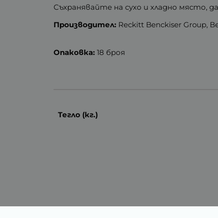
Съхранявайте на сухо и хладно място, д
Производител:
Reckitt Benckiser Group,
Опаковка:
18 броя
Тегло (кг.)