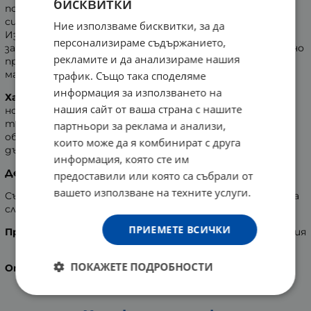
бисквитки
повече лубрикант, специално създадени за по-голяма
сигурност и спокойствие на партньорите.
Ние използваме бисквитки, за да
Изработени са от естествен латекс, лубрикирани и
персонализираме съдържанието,
завършващи с резервоар. С Easy-On форма, която лесно
рекламите и да анализираме нашия
приляга и осигурява изключителен комфорт и
максимална стимулация за партньорите.
трафик. Също така споделяме
информация за използването на
Характеристики:
нашия сайт от ваша страна с нашите
номинална широчина /отвора/ на презерватива - 56
mm
партньори за реклама и анализи,
обиколка на презерватива - 120 mm
които може да я комбинират с друга
дължина на презерватива - 210 mm
информация, която сте им
Дерматологично тествани!
предоставили или която са събрали от
вашето използване на техните услуги.
Съхранявайте на сухо и хладно място, далече от пряка
слънчева светлина!
ПРИЕМЕТЕ ВСИЧКИ
Производител:
Reckitt Benckiser Group, Великобритания
ПОКАЖЕТЕ ПОДРОБНОСТИ
Опаковка:
18 броя