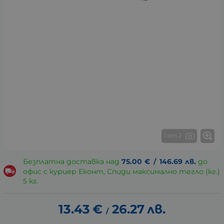
1 от 2
Безплатна доставка над
75.00
€
/
146.69
лв.
до
офис с куриер Еконт, Спиди максимално тегло (кг.)
5 кг.
13.43
€
26.27
лв.
/