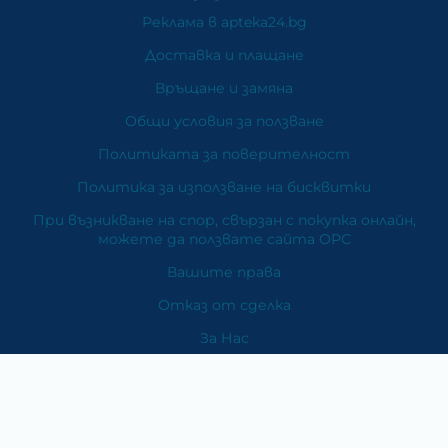
Реклама в apteka24.bg
Доставка и плащане
Връщане и замяна
Общи условия за ползване
Политиката за поверителност
Политика за използване на бисквитки
При възникване на спор, свързан с покупка онлайн,
можете да ползвате сайта ОРС
Вашите права
Отказ от сделка
За Нас
Карта на сайта
Контакти
Категории