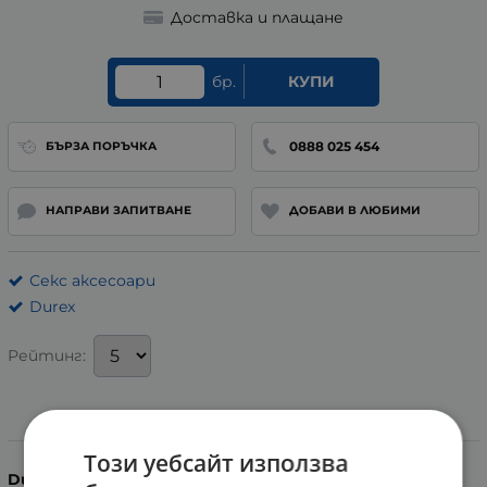
Доставка и плащане
бр.
КУПИ
0888 025 454
БЪРЗА ПОРЪЧКА
НАПРАВИ ЗАПИТВАНЕ
ДОБАВИ В ЛЮБИМИ
Секс аксесоари
Durex
Рейтинг:
Информация
Този уебсайт използва
Durex
Extra Safe
са малко по-плътни презервативи с