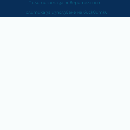
Политиката за поверителност
Политика за използване на бисквитки
При възникване на спор, свързан с покупка онлайн,
можете да ползвате сайта ОРС
Вашите права
Отказ от сделка
За Нас
Карта на сайта
Контакти
Категории
Храни и хранителни добавки
Козметика
Хигиена и защита
Перилни и почистващи препарати