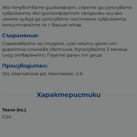
Ако почувствате дискомфорт, спрете да използвате
лубриканта. Ако дискомфортът продължи или ако
имате нужда да използвате постоянно лубриканта,
консултирайте се с Вашия лекар.
Съхранение:
Съхранявайте на студено, сухо място, далеч от
директна слънчева светлина. Използвайте 3 месеца
след отварянето. Пазете далеч от деца!
Производител:
SSL International pls. Manchester, U.K.
Характеристики
Тегло (кг.)
0.24