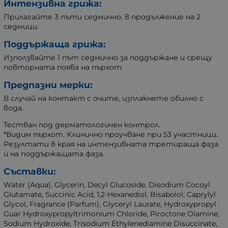
Интензивна грижа:
Прилагайте 3 пъти седмично, в продължение на 2
седмици.
Поддържаща грижа:
Използвайте 1 път седмично за поддържане и срещу
повторната поява на пърхот.
Предпазни мерки:
В случай на контакт с очите, изплакнете обилно с
вода.
Тестван под дерматологичен контрол.
*Видим пърхот. Клинично проучване при 53 участници.
Резултати в края на интензивната третираща фаза
и на поддържащата фаза.
Съставки:
Water (Aqua), Glycerin, Decyl Glucoside, Disodium Cocoyl
Glutamate, Succinic Acid, 1,2-Hexanediol, Bisabolol, Caprylyl
Glycol, Fragrance (Parfum), Glyceryl Laurate, Hydroxypropyl
Guar Hydroxypropyltrimonium Chloride, Piroctone Olamine,
Sodium Hydroxide, Trisodium Ethylenediamine Disuccinate,