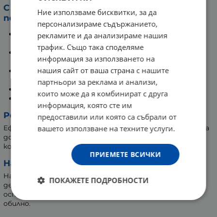
С нежна измивна база и внимателно
Ние използваме бисквитки, за да
подбрани съставки:
персонализираме съдържанието,
Янтарна киселина: допринася за поддържането на
рекламите и да анализираме нашия
чист и свеж скалп.
трафик. Също така споделяме
Пироктон оламин: подпомага поддържането на
информация за използването на
баланса на скалпа.
нашия сайт от ваша страна с нашите
Глицерин: осигурява хидратация и грижа за
естествената защитна бариера на скалпа.
партньори за реклама и анализи,
Монолаурин: помага за контрол на омазняването.
които може да я комбинират с друга
Бизаболол: носи усещане за комфорт и свежест.
информация, която сте им
Резултати:
предоставили или която са събрали от
вашето използване на техните услуги.
Ефикасен още от 1-вата употреба и в продължение на
до 2 месеца. Осигурява свежест, лекота и обем в
корените.
ПРИЕМЕТЕ ВСИЧКИ
Начин на употреба:
Нанасяйте върху влажен скалп, масажирайте
ПОКАЖЕТЕ ПОДРОБНОСТИ
деликатно и изплакнете. Подновете нанасянето,
оставете да подейства 2 до 3 минути. Изплакнете
обилно.