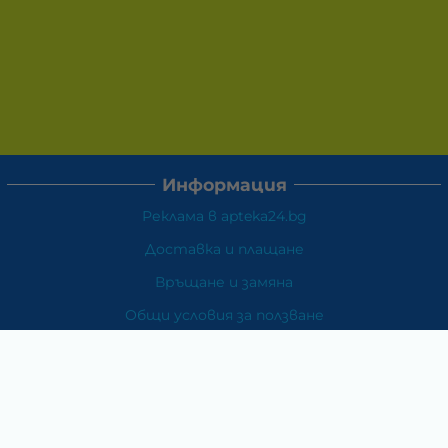
Информация
Реклама в apteka24.bg
Доставка и плащане
Връщане и замяна
Общи условия за ползване
Политиката за поверителност
Политика за използване на бисквитки
При възникване на спор, свързан с покупка онлайн,
можете да ползвате сайта ОРС