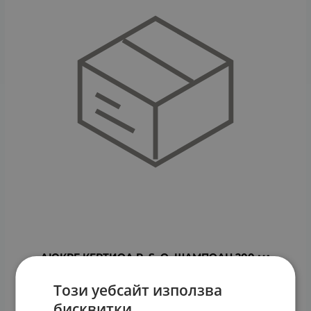
ДЮКРЕ КЕРТИОЛ P. S. O. ШАМПОАН 200 мл
22.83
€
44.65
лв.
/
Този уебсайт използва
КУПИ
бисквитки