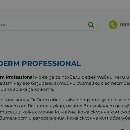
088
DERM PROFESSIONAL
rm Professional
може да се похвали с ефективни, леки 
ават научно базирани активни съставки с естествен
ивна грижа за кожата.
тична линия Dr.Derm обединява продукти за професион
исимост от Вашите нужди, имате възможност да из
тиращи: кожа склонна към акне, кожа склонна към сух
вителност и раздразнения, кожа склонна към образу