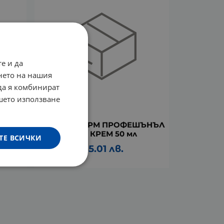
е и да
нето на нашия
 да я комбинират
ашето използване
ЪНЪЛ
ДОКТОР ДЕРМ ПРОФЕШЪНЪЛ
ФЕЙС ЛИФТ КРЕМ 50 мл
ТЕ ВСИЧКИ
17.90
€
35.01
лв.
/