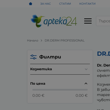
ЗА НАС
СТАТИИ
КОНТАКТИ
Начало
DR.DERM PROFESSIONAL
DR.
Филтри
Dr. De
Козметика
съчет
ефект
По цена
Козме
В зав
тарге
0.00 €
0.00 €
чувст