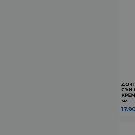
ДОК
СЪН 
КРЕМ
мл
17.9