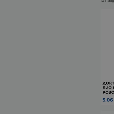
10 Про
ДОК
БИО 
РОЗО
5.06