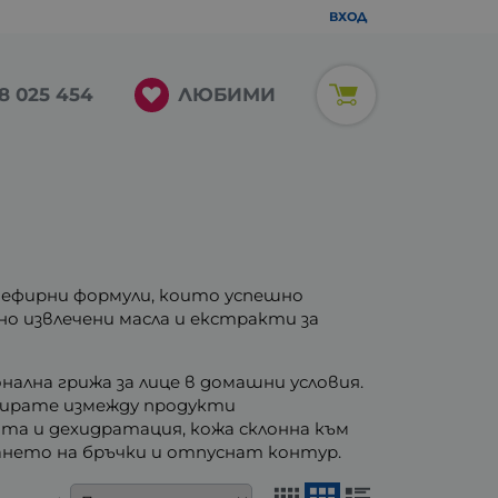
ВХОД
ЛЮБИМИ
8 025 454
и ефирни формули, които успешно
о извлечени масла и екстракти за
ална грижа за лице в домашни условия.
бирате измежду продукти
ота и дехидратация, кожа склонна към
ването на бръчки и отпуснат контур.