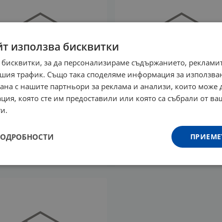
йт използва бисквитки
 бисквитки, за да персонализираме съдържанието, рекламит
шия трафик. Също така споделяме информация за използва
рана с нашите партньори за реклама и анализи, които може
ция, която сте им предоставили или която са събрали от в
и.
ТОР ДЕРМ ПРОФЕШЪНЪЛ
ДОКТОР ДЕРМ ПРОФЕШ
ЦИЯ ЗА ПОЧИСТВАНЕ НА
ПОЧИСТВАЩА ПЯНА И
ПОДРОБНОСТИ
ПРИЕМЕ
 120 мл
ПИЛИНГ 100 мл
5
€
31.00
лв.
15.85
€
31.00
лв.
/
/