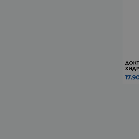
ДОК
ХИДР
17.9